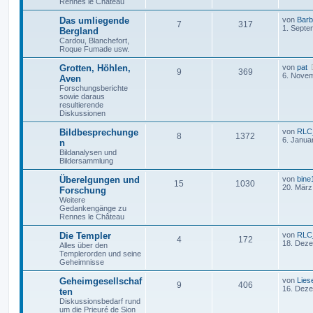
Rennes le Château
Das umliegende
von
Barb
7
317
1. Septe
Bergland
Cardou, Blanchefort,
Roque Fumade usw.
Grotten, Höhlen,
von
pat
9
369
6. Novem
Aven
Forschungsberichte
sowie daraus
resultierende
Diskussionen
Bildbesprechunge
von
RLC_
8
1372
6. Janua
n
Bildanalysen und
Bildersammlung
Überelgungen und
von
bine
15
1030
20. März
Forschung
Weitere
Gedankengänge zu
Rennes le Château
Die Templer
von
RLC_
4
172
18. Deze
Alles über den
Templerorden und seine
Geheimnisse
Geheimgesellschaf
von
Lies
9
406
16. Deze
ten
Diskussionsbedarf rund
um die Prieuré de Sion