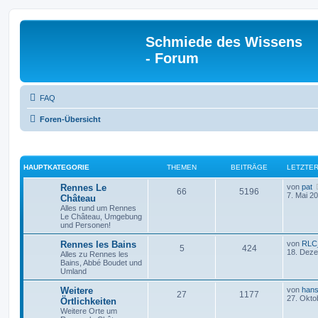
Schmiede des Wissens
- Forum
FAQ
Foren-Übersicht
HAUPTKATEGORIE
THEMEN
BEITRÄGE
LETZTER
Rennes Le
von
pat
66
5196
7. Mai 2
Château
Alles rund um Rennes
Le Château, Umgebung
und Personen!
Rennes les Bains
von
RLC_
5
424
18. Deze
Alles zu Rennes les
Bains, Abbé Boudet und
Umland
Weitere
von
hans
27
1177
27. Okto
Örtlichkeiten
Weitere Orte um