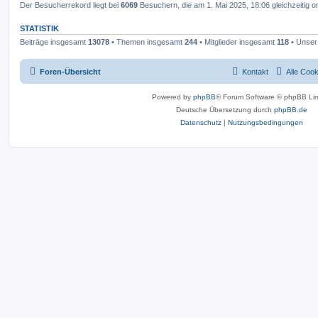
Der Besucherrekord liegt bei
6069
Besuchern, die am 1. Mai 2025, 18:06 gleichzeitig o
STATISTIK
Beiträge insgesamt
13078
• Themen insgesamt
244
• Mitglieder insgesamt
118
• Unser 
Foren-Übersicht
Kontakt
Alle Coo
Powered by
phpBB
® Forum Software © phpBB Lim
Deutsche Übersetzung durch
phpBB.de
Datenschutz
|
Nutzungsbedingungen