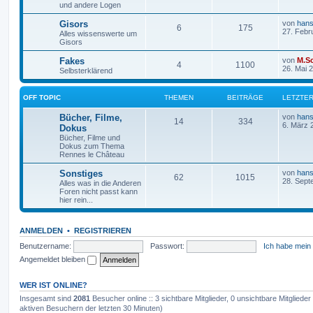
und andere Logen
Gisors
von
hans
6
175
27. Febr
Alles wissenswerte um
Gisors
Fakes
von
M.Sc
4
1100
26. Mai 
Selbsterklärend
OFF TOPIC
THEMEN
BEITRÄGE
LETZTER
Bücher, Filme,
von
hans
14
334
6. März 
Dokus
Bücher, Filme und
Dokus zum Thema
Rennes le Château
Sonstiges
von
hans
62
1015
28. Sept
Alles was in die Anderen
Foren nicht passt kann
hier rein...
ANMELDEN
•
REGISTRIEREN
Benutzername:
Passwort:
Ich habe mein
Angemeldet bleiben
WER IST ONLINE?
Insgesamt sind
2081
Besucher online :: 3 sichtbare Mitglieder, 0 unsichtbare Mitglied
aktiven Besuchern der letzten 30 Minuten)