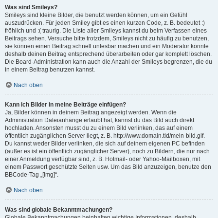
Was sind Smileys?
Smileys sind kleine Bilder, die benutzt werden können, um ein Gefühl
auszudrücken. Für jeden Smiley gibt es einen kurzen Code, z. B. bedeutet :)
fröhlich und :( traurig. Die Liste aller Smileys kannst du beim Verfassen eines
Beitrags sehen. Versuche bitte trotzdem, Smileys nicht zu häufig zu benutzen,
sie können einen Beitrag schnell unlesbar machen und ein Moderator könnte
deshalb deinen Beitrag entsprechend überarbeiten oder gar komplett löschen.
Die Board-Administration kann auch die Anzahl der Smileys begrenzen, die du
in einem Beitrag benutzen kannst.
Nach oben
Kann ich Bilder in meine Beiträge einfügen?
Ja, Bilder können in deinem Beitrag angezeigt werden. Wenn die
Administration Dateianhänge erlaubt hat, kannst du das Bild auch direkt
hochladen. Ansonsten musst du zu einem Bild verlinken, das auf einem
öffentlich zugänglichen Server liegt, z. B. http://www.domain.tld/mein-bild.gif.
Du kannst weder Bilder verlinken, die sich auf deinem eigenen PC befinden
(außer es ist ein öffentlich zugänglicher Server), noch zu Bildern, die nur nach
einer Anmeldung verfügbar sind, z. B. Hotmail- oder Yahoo-Mailboxen, mit
einem Passwort geschützte Seiten usw. Um das Bild anzuzeigen, benutze den
BBCode-Tag „[img]“.
Nach oben
Was sind globale Bekanntmachungen?
Globale Bekanntmachungen beinhalten wichtige Informationen, deshalb