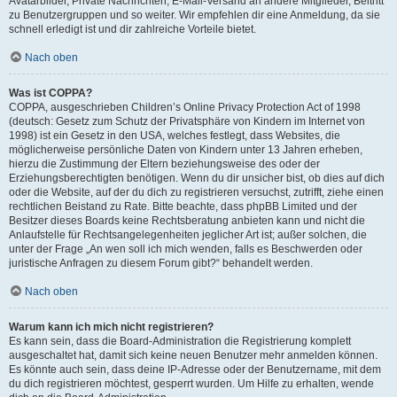
Avatarbilder, Private Nachrichten, E-Mail-Versand an andere Mitglieder, Beitritt
zu Benutzergruppen und so weiter. Wir empfehlen dir eine Anmeldung, da sie
schnell erledigt ist und dir zahlreiche Vorteile bietet.
Nach oben
Was ist COPPA?
COPPA, ausgeschrieben Children’s Online Privacy Protection Act of 1998
(deutsch: Gesetz zum Schutz der Privatsphäre von Kindern im Internet von
1998) ist ein Gesetz in den USA, welches festlegt, dass Websites, die
möglicherweise persönliche Daten von Kindern unter 13 Jahren erheben,
hierzu die Zustimmung der Eltern beziehungsweise des oder der
Erziehungsberechtigten benötigen. Wenn du dir unsicher bist, ob dies auf dich
oder die Website, auf der du dich zu registrieren versuchst, zutrifft, ziehe einen
rechtlichen Beistand zu Rate. Bitte beachte, dass phpBB Limited und der
Besitzer dieses Boards keine Rechtsberatung anbieten kann und nicht die
Anlaufstelle für Rechtsangelegenheiten jeglicher Art ist; außer solchen, die
unter der Frage „An wen soll ich mich wenden, falls es Beschwerden oder
juristische Anfragen zu diesem Forum gibt?“ behandelt werden.
Nach oben
Warum kann ich mich nicht registrieren?
Es kann sein, dass die Board-Administration die Registrierung komplett
ausgeschaltet hat, damit sich keine neuen Benutzer mehr anmelden können.
Es könnte auch sein, dass deine IP-Adresse oder der Benutzername, mit dem
du dich registrieren möchtest, gesperrt wurden. Um Hilfe zu erhalten, wende