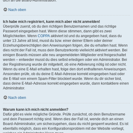
dich an die Board-Administration.
Nach oben
Ich habe mich registriert, kann mich aber nicht anmelden!
Überprüfe zuerst, ob du den richtigen Benutzernamen und das richtige
Passwort eingegeben hast. Wenn diese stimmen, dann gibt es zwei
Möglichkeiten. Wenn
COPPA
aktiviert ist und du angegeben hast, dass du
unter 13 Jahre alt bist, musst du bzw. einer deiner Eltern oder deiner
Erziehungsberechtigten den Anweisungen folgen, die du erhalten hast. Wenn
dies nicht der Fall ist, muss dein Benutzerkonto vielleicht aktiviert werden. Bei
einigen Boards müssen alle neu angemeldeten Mitglieder erst freigeschaltet
werden – entweder musst du dies selbst erledigen oder ein Administrator. Bei
der Registrierung wurde dir mitgeteilt, ob eine Aktivierung nötig ist oder nicht.
Wenn du eine E-Mail erhalten hast, folge den dort enthaltenen Anweisungen.
Ansonsten prüfe, ob du deine E-Mail-Adresse korrekt eingegeben hast oder
die E-Mail von einem Spam-Filter blockiert wurde. Wenn du dir sicher bist,
dass deine E-Mail-Adresse korrekt eingegeben wurde, dann kontaktiere einen
Administrator.
Nach oben
Warum kann ich mich nicht anmelden?
Dafür gibt es viele mögliche Gründe. Prüfe zunächst, ob dein Benutzername
und dein Passwort richtig sind. Wenn dies der Fall ist, wende dich an einen
Board-Administrator, um sicherzugehen, dass du nicht gesperrt wurdest. Es ist
ebenfalls möglich, dass ein Konfigurationsproblem mit der Website vorliegt,