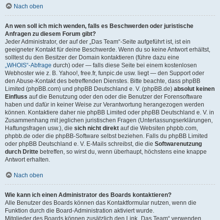
Nach oben
An wen soll ich mich wenden, falls es Beschwerden oder juristische
Anfragen zu diesem Forum gibt?
Jeder Administrator, der auf der „Das Team“-Seite aufgeführt ist, ist ein
geeigneter Kontakt für deine Beschwerde. Wenn du so keine Antwort erhältst,
solltest du den Besitzer der Domain kontaktieren (führe dazu eine
„WHOIS“-Abfrage
durch) oder — falls diese Seite bei einem kostenlosen
Webhoster wie z. B. Yahoo!, free.fr, funpic.de usw. liegt — den Support oder
den Abuse-Kontakt des betreffenden Dienstes. Bitte beachte, dass phpBB
Limited (phpBB.com) und phpBB Deutschland e. V. (phpBB.de)
absolut keinen
Einfluss
auf die Benutzung oder den oder die Benutzer der Forensoftware
haben und dafür in keiner Weise zur Verantwortung herangezogen werden
können. Kontaktiere daher nie phpBB Limited oder phpBB Deutschland e. V. in
Zusammenhang mit jeglichen juristischen Fragen (Unterlassungserklärungen,
Haftungsfragen usw.), die
sich nicht direkt
auf die Websiten phpbb.com,
phpbb.de oder die phpBB-Software selbst beziehen. Falls du phpBB Limited
oder phpBB Deutschland e. V. E-Mails schreibst, die die
Softwarenutzung
durch Dritte
betreffen, so wirst du, wenn überhaupt, höchstens eine knappe
Antwort erhalten.
Nach oben
Wie kann ich einen Administrator des Boards kontaktieren?
Alle Benutzer des Boards können das Kontaktformular nutzen, wenn die
Funktion durch die Board-Administration aktiviert wurde.
Mitglieder des Boards können zusätzlich den Link „Das Team“ verwenden.