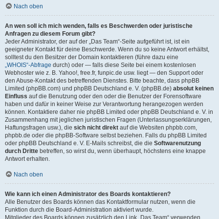
Nach oben
An wen soll ich mich wenden, falls es Beschwerden oder juristische
Anfragen zu diesem Forum gibt?
Jeder Administrator, der auf der „Das Team“-Seite aufgeführt ist, ist ein
geeigneter Kontakt für deine Beschwerde. Wenn du so keine Antwort erhältst,
solltest du den Besitzer der Domain kontaktieren (führe dazu eine
„WHOIS“-Abfrage
durch) oder — falls diese Seite bei einem kostenlosen
Webhoster wie z. B. Yahoo!, free.fr, funpic.de usw. liegt — den Support oder
den Abuse-Kontakt des betreffenden Dienstes. Bitte beachte, dass phpBB
Limited (phpBB.com) und phpBB Deutschland e. V. (phpBB.de)
absolut keinen
Einfluss
auf die Benutzung oder den oder die Benutzer der Forensoftware
haben und dafür in keiner Weise zur Verantwortung herangezogen werden
können. Kontaktiere daher nie phpBB Limited oder phpBB Deutschland e. V. in
Zusammenhang mit jeglichen juristischen Fragen (Unterlassungserklärungen,
Haftungsfragen usw.), die
sich nicht direkt
auf die Websiten phpbb.com,
phpbb.de oder die phpBB-Software selbst beziehen. Falls du phpBB Limited
oder phpBB Deutschland e. V. E-Mails schreibst, die die
Softwarenutzung
durch Dritte
betreffen, so wirst du, wenn überhaupt, höchstens eine knappe
Antwort erhalten.
Nach oben
Wie kann ich einen Administrator des Boards kontaktieren?
Alle Benutzer des Boards können das Kontaktformular nutzen, wenn die
Funktion durch die Board-Administration aktiviert wurde.
Mitglieder des Boards können zusätzlich den Link „Das Team“ verwenden.