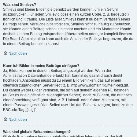
Was sind Smileys?
Smileys sind kleine Bilder, die benutzt werden können, um ein Gefühl
auszudrücken. Für jeden Smiley gibt es einen kurzen Code, z. B. bedeutet :)
fröhlich und :( traurig. Die Liste aller Smileys kannst du beim Verfassen eines
Beitrags sehen. Versuche bitte trotzdem, Smileys nicht zu häufig zu benutzen,
sie können einen Beitrag schnell unlesbar machen und ein Moderator könnte
deshalb deinen Beitrag entsprechend überarbeiten oder gar komplett löschen.
Die Board-Administration kann auch die Anzahl der Smileys begrenzen, die du
in einem Beitrag benutzen kannst.
Nach oben
Kann ich Bilder in meine Beiträge einfügen?
Ja, Bilder können in deinem Beitrag angezeigt werden. Wenn die
Administration Dateianhänge erlaubt hat, kannst du das Bild auch direkt
hochladen. Ansonsten musst du zu einem Bild verlinken, das auf einem
öffentlich zugänglichen Server liegt, z. B. http://www.domain.tld/mein-bild.gif.
Du kannst weder Bilder verlinken, die sich auf deinem eigenen PC befinden
(außer es ist ein öffentlich zugänglicher Server), noch zu Bildern, die nur nach
einer Anmeldung verfügbar sind, z. B. Hotmail- oder Yahoo-Mailboxen, mit
einem Passwort geschützte Seiten usw. Um das Bild anzuzeigen, benutze den
BBCode-Tag „[img]“.
Nach oben
Was sind globale Bekanntmachungen?
Globale Bekanntmachungen beinhalten wichtige Informationen, deshalb