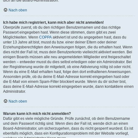
dich an die Board-Administration.
Nach oben
Ich habe mich registriert, kann mich aber nicht anmelden!
Überprüfe zuerst, ob du den richtigen Benutzernamen und das richtige
Passwort eingegeben hast. Wenn diese stimmen, dann gibt es zwei
Möglichkeiten. Wenn
COPPA
aktiviert ist und du angegeben hast, dass du
unter 13 Jahre alt bist, musst du bzw. einer deiner Eltern oder deiner
Erziehungsberechtigten den Anweisungen folgen, die du erhalten hast. Wenn
dies nicht der Fall ist, muss dein Benutzerkonto vielleicht aktiviert werden. Bei
einigen Boards müssen alle neu angemeldeten Mitglieder erst freigeschaltet
werden – entweder musst du dies selbst erledigen oder ein Administrator. Bei
der Registrierung wurde dir mitgeteilt, ob eine Aktivierung nötig ist oder nicht.
Wenn du eine E-Mail erhalten hast, folge den dort enthaltenen Anweisungen.
Ansonsten prüfe, ob du deine E-Mail-Adresse korrekt eingegeben hast oder
die E-Mail von einem Spam-Filter blockiert wurde. Wenn du dir sicher bist,
dass deine E-Mail-Adresse korrekt eingegeben wurde, dann kontaktiere einen
Administrator.
Nach oben
Warum kann ich mich nicht anmelden?
Dafür gibt es viele mögliche Gründe. Prüfe zunächst, ob dein Benutzername
und dein Passwort richtig sind. Wenn dies der Fall ist, wende dich an einen
Board-Administrator, um sicherzugehen, dass du nicht gesperrt wurdest. Es ist
ebenfalls möglich, dass ein Konfigurationsproblem mit der Website vorliegt,