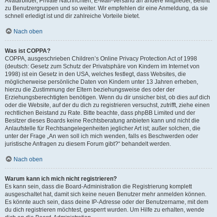
Avatarbilder, Private Nachrichten, E-Mail-Versand an andere Mitglieder, Beitritt
zu Benutzergruppen und so weiter. Wir empfehlen dir eine Anmeldung, da sie
schnell erledigt ist und dir zahlreiche Vorteile bietet.
Nach oben
Was ist COPPA?
COPPA, ausgeschrieben Children’s Online Privacy Protection Act of 1998
(deutsch: Gesetz zum Schutz der Privatsphäre von Kindern im Internet von
1998) ist ein Gesetz in den USA, welches festlegt, dass Websites, die
möglicherweise persönliche Daten von Kindern unter 13 Jahren erheben,
hierzu die Zustimmung der Eltern beziehungsweise des oder der
Erziehungsberechtigten benötigen. Wenn du dir unsicher bist, ob dies auf dich
oder die Website, auf der du dich zu registrieren versuchst, zutrifft, ziehe einen
rechtlichen Beistand zu Rate. Bitte beachte, dass phpBB Limited und der
Besitzer dieses Boards keine Rechtsberatung anbieten kann und nicht die
Anlaufstelle für Rechtsangelegenheiten jeglicher Art ist; außer solchen, die
unter der Frage „An wen soll ich mich wenden, falls es Beschwerden oder
juristische Anfragen zu diesem Forum gibt?“ behandelt werden.
Nach oben
Warum kann ich mich nicht registrieren?
Es kann sein, dass die Board-Administration die Registrierung komplett
ausgeschaltet hat, damit sich keine neuen Benutzer mehr anmelden können.
Es könnte auch sein, dass deine IP-Adresse oder der Benutzername, mit dem
du dich registrieren möchtest, gesperrt wurden. Um Hilfe zu erhalten, wende