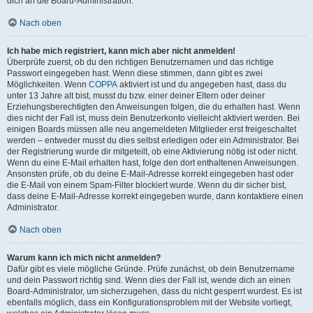
dich an die Board-Administration.
Nach oben
Ich habe mich registriert, kann mich aber nicht anmelden!
Überprüfe zuerst, ob du den richtigen Benutzernamen und das richtige
Passwort eingegeben hast. Wenn diese stimmen, dann gibt es zwei
Möglichkeiten. Wenn
COPPA
aktiviert ist und du angegeben hast, dass du
unter 13 Jahre alt bist, musst du bzw. einer deiner Eltern oder deiner
Erziehungsberechtigten den Anweisungen folgen, die du erhalten hast. Wenn
dies nicht der Fall ist, muss dein Benutzerkonto vielleicht aktiviert werden. Bei
einigen Boards müssen alle neu angemeldeten Mitglieder erst freigeschaltet
werden – entweder musst du dies selbst erledigen oder ein Administrator. Bei
der Registrierung wurde dir mitgeteilt, ob eine Aktivierung nötig ist oder nicht.
Wenn du eine E-Mail erhalten hast, folge den dort enthaltenen Anweisungen.
Ansonsten prüfe, ob du deine E-Mail-Adresse korrekt eingegeben hast oder
die E-Mail von einem Spam-Filter blockiert wurde. Wenn du dir sicher bist,
dass deine E-Mail-Adresse korrekt eingegeben wurde, dann kontaktiere einen
Administrator.
Nach oben
Warum kann ich mich nicht anmelden?
Dafür gibt es viele mögliche Gründe. Prüfe zunächst, ob dein Benutzername
und dein Passwort richtig sind. Wenn dies der Fall ist, wende dich an einen
Board-Administrator, um sicherzugehen, dass du nicht gesperrt wurdest. Es ist
ebenfalls möglich, dass ein Konfigurationsproblem mit der Website vorliegt,