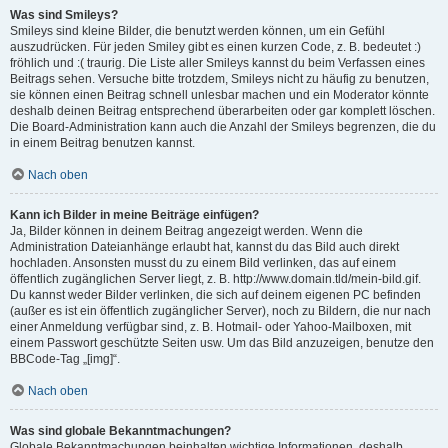
Was sind Smileys?
Smileys sind kleine Bilder, die benutzt werden können, um ein Gefühl
auszudrücken. Für jeden Smiley gibt es einen kurzen Code, z. B. bedeutet :)
fröhlich und :( traurig. Die Liste aller Smileys kannst du beim Verfassen eines
Beitrags sehen. Versuche bitte trotzdem, Smileys nicht zu häufig zu benutzen,
sie können einen Beitrag schnell unlesbar machen und ein Moderator könnte
deshalb deinen Beitrag entsprechend überarbeiten oder gar komplett löschen.
Die Board-Administration kann auch die Anzahl der Smileys begrenzen, die du
in einem Beitrag benutzen kannst.
Nach oben
Kann ich Bilder in meine Beiträge einfügen?
Ja, Bilder können in deinem Beitrag angezeigt werden. Wenn die
Administration Dateianhänge erlaubt hat, kannst du das Bild auch direkt
hochladen. Ansonsten musst du zu einem Bild verlinken, das auf einem
öffentlich zugänglichen Server liegt, z. B. http://www.domain.tld/mein-bild.gif.
Du kannst weder Bilder verlinken, die sich auf deinem eigenen PC befinden
(außer es ist ein öffentlich zugänglicher Server), noch zu Bildern, die nur nach
einer Anmeldung verfügbar sind, z. B. Hotmail- oder Yahoo-Mailboxen, mit
einem Passwort geschützte Seiten usw. Um das Bild anzuzeigen, benutze den
BBCode-Tag „[img]“.
Nach oben
Was sind globale Bekanntmachungen?
Globale Bekanntmachungen beinhalten wichtige Informationen, deshalb