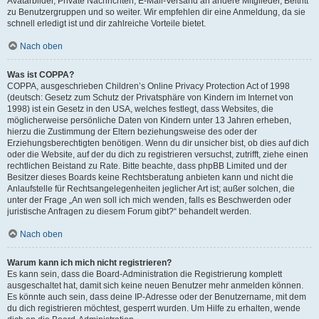
Avatarbilder, Private Nachrichten, E-Mail-Versand an andere Mitglieder, Beitritt
zu Benutzergruppen und so weiter. Wir empfehlen dir eine Anmeldung, da sie
schnell erledigt ist und dir zahlreiche Vorteile bietet.
Nach oben
Was ist COPPA?
COPPA, ausgeschrieben Children’s Online Privacy Protection Act of 1998
(deutsch: Gesetz zum Schutz der Privatsphäre von Kindern im Internet von
1998) ist ein Gesetz in den USA, welches festlegt, dass Websites, die
möglicherweise persönliche Daten von Kindern unter 13 Jahren erheben,
hierzu die Zustimmung der Eltern beziehungsweise des oder der
Erziehungsberechtigten benötigen. Wenn du dir unsicher bist, ob dies auf dich
oder die Website, auf der du dich zu registrieren versuchst, zutrifft, ziehe einen
rechtlichen Beistand zu Rate. Bitte beachte, dass phpBB Limited und der
Besitzer dieses Boards keine Rechtsberatung anbieten kann und nicht die
Anlaufstelle für Rechtsangelegenheiten jeglicher Art ist; außer solchen, die
unter der Frage „An wen soll ich mich wenden, falls es Beschwerden oder
juristische Anfragen zu diesem Forum gibt?“ behandelt werden.
Nach oben
Warum kann ich mich nicht registrieren?
Es kann sein, dass die Board-Administration die Registrierung komplett
ausgeschaltet hat, damit sich keine neuen Benutzer mehr anmelden können.
Es könnte auch sein, dass deine IP-Adresse oder der Benutzername, mit dem
du dich registrieren möchtest, gesperrt wurden. Um Hilfe zu erhalten, wende