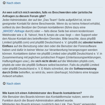
Nach oben
An wen soll ich mich wenden, falls es Beschwerden oder juristische
Anfragen zu diesem Forum gibt?
Jeder Administrator, der auf der „Das Team“-Seite aufgeführt ist, ist ein
geeigneter Kontakt für deine Beschwerde. Wenn du so keine Antwort erhältst,
solltest du den Besitzer der Domain kontaktieren (führe dazu eine
„WHOIS“-Abfrage
durch) oder — falls diese Seite bei einem kostenlosen
Webhoster wie z. B. Yahoo!, free.fr, funpic.de usw. liegt — den Support oder
den Abuse-Kontakt des betreffenden Dienstes. Bitte beachte, dass phpBB
Limited (phpBB.com) und phpBB Deutschland e. V. (phpBB.de)
absolut keinen
Einfluss
auf die Benutzung oder den oder die Benutzer der Forensoftware
haben und dafür in keiner Weise zur Verantwortung herangezogen werden
können. Kontaktiere daher nie phpBB Limited oder phpBB Deutschland e. V. in
Zusammenhang mit jeglichen juristischen Fragen (Unterlassungserklärungen,
Haftungsfragen usw.), die
sich nicht direkt
auf die Websiten phpbb.com,
phpbb.de oder die phpBB-Software selbst beziehen. Falls du phpBB Limited
oder phpBB Deutschland e. V. E-Mails schreibst, die die
Softwarenutzung
durch Dritte
betreffen, so wirst du, wenn überhaupt, höchstens eine knappe
Antwort erhalten.
Nach oben
Wie kann ich einen Administrator des Boards kontaktieren?
Alle Benutzer des Boards können das Kontaktformular nutzen, wenn die
Funktion durch die Board-Administration aktiviert wurde.
Mitglieder des Boards können zusätzlich den Link „Das Team“ verwenden.