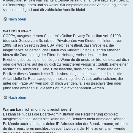
Avatarbilder, Private Nachrichten, E-Mail-Versand an andere Mitglieder, Beitritt
zu Benutzergruppen und so weiter. Wir empfehlen dir eine Anmeldung, da sie
schnell erledigt ist und dir zahlreiche Vorteile bietet.
Nach oben
Was ist COPPA?
COPPA, ausgeschrieben Children’s Online Privacy Protection Act of 1998
(deutsch: Gesetz zum Schutz der Privatsphäre von Kindern im Internet von
1998) ist ein Gesetz in den USA, welches festlegt, dass Websites, die
möglicherweise persönliche Daten von Kindern unter 13 Jahren erheben,
hierzu die Zustimmung der Eltern beziehungsweise des oder der
Erziehungsberechtigten benötigen. Wenn du dir unsicher bist, ob dies auf dich
oder die Website, auf der du dich zu registrieren versuchst, zutrifft, ziehe einen
rechtlichen Beistand zu Rate. Bitte beachte, dass phpBB Limited und der
Besitzer dieses Boards keine Rechtsberatung anbieten kann und nicht die
Anlaufstelle für Rechtsangelegenheiten jeglicher Art ist; außer solchen, die
unter der Frage „An wen soll ich mich wenden, falls es Beschwerden oder
juristische Anfragen zu diesem Forum gibt?“ behandelt werden.
Nach oben
Warum kann ich mich nicht registrieren?
Es kann sein, dass die Board-Administration die Registrierung komplett
ausgeschaltet hat, damit sich keine neuen Benutzer mehr anmelden können.
Es könnte auch sein, dass deine IP-Adresse oder der Benutzername, mit dem
du dich registrieren möchtest, gesperrt wurden. Um Hilfe zu erhalten, wende