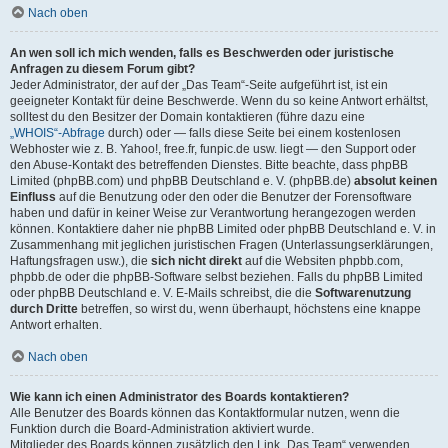
Nach oben
An wen soll ich mich wenden, falls es Beschwerden oder juristische
Anfragen zu diesem Forum gibt?
Jeder Administrator, der auf der „Das Team“-Seite aufgeführt ist, ist ein
geeigneter Kontakt für deine Beschwerde. Wenn du so keine Antwort erhältst,
solltest du den Besitzer der Domain kontaktieren (führe dazu eine
„WHOIS“-Abfrage
durch) oder — falls diese Seite bei einem kostenlosen
Webhoster wie z. B. Yahoo!, free.fr, funpic.de usw. liegt — den Support oder
den Abuse-Kontakt des betreffenden Dienstes. Bitte beachte, dass phpBB
Limited (phpBB.com) und phpBB Deutschland e. V. (phpBB.de)
absolut keinen
Einfluss
auf die Benutzung oder den oder die Benutzer der Forensoftware
haben und dafür in keiner Weise zur Verantwortung herangezogen werden
können. Kontaktiere daher nie phpBB Limited oder phpBB Deutschland e. V. in
Zusammenhang mit jeglichen juristischen Fragen (Unterlassungserklärungen,
Haftungsfragen usw.), die
sich nicht direkt
auf die Websiten phpbb.com,
phpbb.de oder die phpBB-Software selbst beziehen. Falls du phpBB Limited
oder phpBB Deutschland e. V. E-Mails schreibst, die die
Softwarenutzung
durch Dritte
betreffen, so wirst du, wenn überhaupt, höchstens eine knappe
Antwort erhalten.
Nach oben
Wie kann ich einen Administrator des Boards kontaktieren?
Alle Benutzer des Boards können das Kontaktformular nutzen, wenn die
Funktion durch die Board-Administration aktiviert wurde.
Mitglieder des Boards können zusätzlich den Link „Das Team“ verwenden.