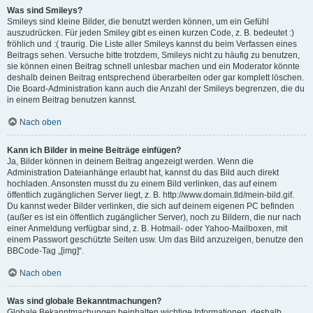
Was sind Smileys?
Smileys sind kleine Bilder, die benutzt werden können, um ein Gefühl
auszudrücken. Für jeden Smiley gibt es einen kurzen Code, z. B. bedeutet :)
fröhlich und :( traurig. Die Liste aller Smileys kannst du beim Verfassen eines
Beitrags sehen. Versuche bitte trotzdem, Smileys nicht zu häufig zu benutzen,
sie können einen Beitrag schnell unlesbar machen und ein Moderator könnte
deshalb deinen Beitrag entsprechend überarbeiten oder gar komplett löschen.
Die Board-Administration kann auch die Anzahl der Smileys begrenzen, die du
in einem Beitrag benutzen kannst.
Nach oben
Kann ich Bilder in meine Beiträge einfügen?
Ja, Bilder können in deinem Beitrag angezeigt werden. Wenn die
Administration Dateianhänge erlaubt hat, kannst du das Bild auch direkt
hochladen. Ansonsten musst du zu einem Bild verlinken, das auf einem
öffentlich zugänglichen Server liegt, z. B. http://www.domain.tld/mein-bild.gif.
Du kannst weder Bilder verlinken, die sich auf deinem eigenen PC befinden
(außer es ist ein öffentlich zugänglicher Server), noch zu Bildern, die nur nach
einer Anmeldung verfügbar sind, z. B. Hotmail- oder Yahoo-Mailboxen, mit
einem Passwort geschützte Seiten usw. Um das Bild anzuzeigen, benutze den
BBCode-Tag „[img]“.
Nach oben
Was sind globale Bekanntmachungen?
Globale Bekanntmachungen beinhalten wichtige Informationen, deshalb