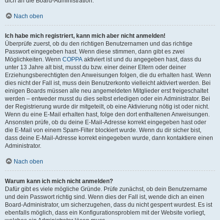
dich an die Board-Administration.
Nach oben
Ich habe mich registriert, kann mich aber nicht anmelden!
Überprüfe zuerst, ob du den richtigen Benutzernamen und das richtige
Passwort eingegeben hast. Wenn diese stimmen, dann gibt es zwei
Möglichkeiten. Wenn
COPPA
aktiviert ist und du angegeben hast, dass du
unter 13 Jahre alt bist, musst du bzw. einer deiner Eltern oder deiner
Erziehungsberechtigten den Anweisungen folgen, die du erhalten hast. Wenn
dies nicht der Fall ist, muss dein Benutzerkonto vielleicht aktiviert werden. Bei
einigen Boards müssen alle neu angemeldeten Mitglieder erst freigeschaltet
werden – entweder musst du dies selbst erledigen oder ein Administrator. Bei
der Registrierung wurde dir mitgeteilt, ob eine Aktivierung nötig ist oder nicht.
Wenn du eine E-Mail erhalten hast, folge den dort enthaltenen Anweisungen.
Ansonsten prüfe, ob du deine E-Mail-Adresse korrekt eingegeben hast oder
die E-Mail von einem Spam-Filter blockiert wurde. Wenn du dir sicher bist,
dass deine E-Mail-Adresse korrekt eingegeben wurde, dann kontaktiere einen
Administrator.
Nach oben
Warum kann ich mich nicht anmelden?
Dafür gibt es viele mögliche Gründe. Prüfe zunächst, ob dein Benutzername
und dein Passwort richtig sind. Wenn dies der Fall ist, wende dich an einen
Board-Administrator, um sicherzugehen, dass du nicht gesperrt wurdest. Es ist
ebenfalls möglich, dass ein Konfigurationsproblem mit der Website vorliegt,