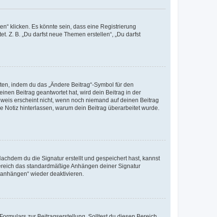
n“ klicken. Es könnte sein, dass eine Registrierung
t. Z. B. „Du darfst neue Themen erstellen“, „Du darfst
iten, indem du das „Ändere Beitrag“-Symbol für den
inen Beitrag geantwortet hat, wird dein Beitrag in der
nweis erscheint nicht, wenn noch niemand auf deinen Beitrag
ne Notiz hinterlassen, warum dein Beitrag überarbeitet wurde.
chdem du die Signatur erstellt und gespeichert hast, kannst
Bereich das standardmäßige Anhängen deiner Signatur
r anhängen“ wieder deaktivieren.
ormulars zur Beitragserstellung. Solltest du diesen Bereich