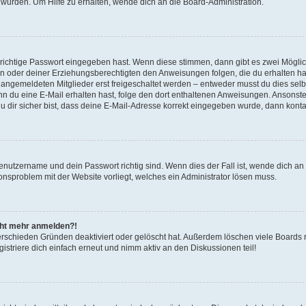
 wurden. Um Hilfe zu erhalten, wende dich an die Board-Administration.
 richtige Passwort eingegeben hast. Wenn diese stimmen, dann gibt es zwei Mögl
tern oder deiner Erziehungsberechtigten den Anweisungen folgen, die du erhalten ha
u angemeldeten Mitglieder erst freigeschaltet werden – entweder musst du dies selbs
. Wenn du eine E-Mail erhalten hast, folge den dort enthaltenen Anweisungen. Ansons
 dir sicher bist, dass deine E-Mail-Adresse korrekt eingegeben wurde, dann kontak
Benutzername und dein Passwort richtig sind. Wenn dies der Fall ist, wende dich a
ionsproblem mit der Website vorliegt, welches ein Administrator lösen muss.
icht mehr anmelden?!
erschieden Gründen deaktiviert oder gelöscht hat. Außerdem löschen viele Boards r
triere dich einfach erneut und nimm aktiv an den Diskussionen teil!