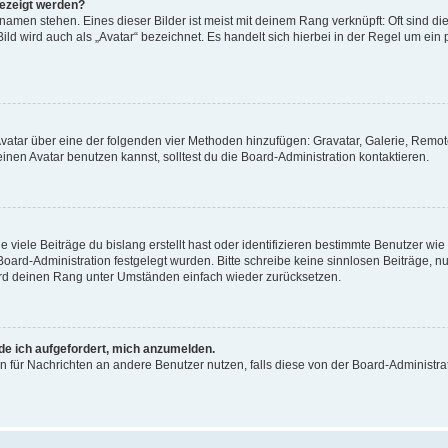
gezeigt werden?
amen stehen. Eines dieser Bilder ist meist mit deinem Rang verknüpft: Oft sind di
ld wird auch als „Avatar“ bezeichnet. Es handelt sich hierbei in der Regel um ein
 Avatar über eine der folgenden vier Methoden hinzufügen: Gravatar, Galerie, Rem
en Avatar benutzen kannst, solltest du die Board-Administration kontaktieren.
viele Beiträge du bislang erstellt hast oder identifizieren bestimmte Benutzer w
 Board-Administration festgelegt wurden. Bitte schreibe keine sinnlosen Beiträge
wird deinen Rang unter Umständen einfach wieder zurücksetzen.
rde ich aufgefordert, mich anzumelden.
ion für Nachrichten an andere Benutzer nutzen, falls diese von der Board-Administ