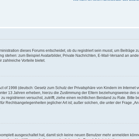
istration dieses Forums entscheidet, ob du registriert sein musst, um Beiträge zu s
ung stehen: zum Beispiel Avatarbilder, Private Nachrichten, E-Mail-Versand an ander
 zahlreiche Vorteile bietet.
t of 1998 (deutsch: Gesetz zum Schutz der Privatsphäre von Kindern im Internet vo
unter 13 Jahren erheben, hierzu die Zustimmung der Eltern beziehungsweise des o
h zu registrieren versuchst, zutrifft, ziehe einen rechtlichen Beistand zu Rate. Bit
für Rechtsangelegenheiten jeglicher Art ist; außer solchen, die unter der Frage „
.
g komplett ausgeschaltet hat, damit sich keine neuen Benutzer mehr anmelden könn