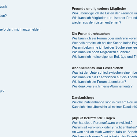
alsch!
Freunde und ignorierte Mitglieder
Wozu benötige ich die Listen der Freunde un
rden?
Wie kann ich Mitglieder zur Liste der Freund
wieder aus den Listen entfernen?
fgefordert, mich anzumelden.
Die Foren durchsuchen
Wie kann ich ein Forum oder mehrere For
Weshalb erhalte ich bei der Suche keine Er
Warum bekomme ich bei der Suche eine lee
Wie kann ich nach Mitgliedern suchen?
Wie kann ich meine eigenen Beiträge und T
Abonnements und Lesezeichen
Was ist der Unterschied zwischen einem L
Wie kann ich ein Lesezeichen auf ein Them
Wie kann ich ein Forum abonnieren?
Wie deaktiviere ich meine Abonnements?
gs?
Dateianhänge
Welche Dateianhänge sind in diesem Forum
Kann ich eine Übersicht all meiner Dateian
phpBB betreffende Fragen
Wer hat diese Forensoftware entwickelt?
Warum ist Funktion x oder y nicht enthalten
An wen soll ich mich wenden, falls es Besc
Wie kann ich einen Administrator des Board