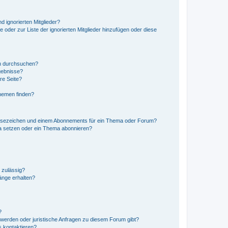
d ignorierten Mitglieder?
e oder zur Liste der ignorierten Mitglieder hinzufügen oder diese
en durchsuchen?
gebnisse?
re Seite?
hemen finden?
esezeichen und einem Abonnements für ein Thema oder Forum?
a setzen oder ein Thema abonnieren?
 zulässig?
hänge erhalten?
?
hwerden oder juristische Anfragen zu diesem Forum gibt?
s kontaktieren?