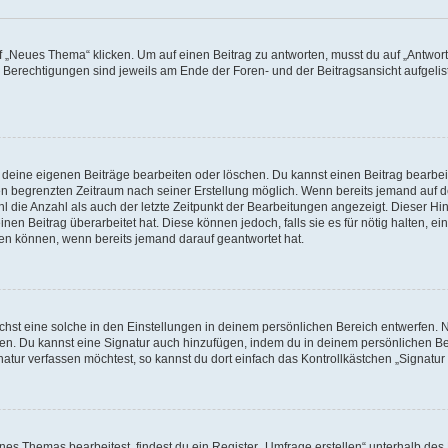
„Neues Thema“ klicken. Um auf einen Beitrag zu antworten, musst du auf „Antworte
e Berechtigungen sind jeweils am Ende der Foren- und der Beitragsansicht aufgeliste
r deine eigenen Beiträge bearbeiten oder löschen. Du kannst einen Beitrag bearbe
inen begrenzten Zeitraum nach seiner Erstellung möglich. Wenn bereits jemand auf de
 die Anzahl als auch der letzte Zeitpunkt der Bearbeitungen angezeigt. Dieser Hi
en Beitrag überarbeitet hat. Diese können jedoch, falls sie es für nötig halten, ei
hen können, wenn bereits jemand darauf geantwortet hat.
st eine solche in den Einstellungen in deinem persönlichen Bereich entwerfen. Na
eren. Du kannst eine Signatur auch hinzufügen, indem du in deinem persönlichen 
atur verfassen möchtest, so kannst du dort einfach das Kontrollkästchen „Signatu
s Themas bearbeitest, findest du ein Register „Umfrage erstellen“ unterhalb des F