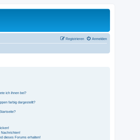
Registrieren
Anmelden
ete ich ihnen bei?
en farbig dargestellt?
tartseite?
icken!
 Nachrichten!
ed dieses Forums erhalten!