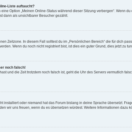
ine-Liste auftaucht?
n eine Option „Meinen Online-Status während dieser Sitzung verbergen“. Wenn du d
st dann als unsichtbarer Besucher gezählt.
en Zeitzone. In diesem Fall solltest du im „Persönlichen Bereich“ die für dich passe
den. Wenn du noch nicht registriert bist, ist dies ein guter Grund, dies jetzt zu tun
mer noch falsch!
t hast und die Zeit trotzdem noch falsch ist, geht die Uhr des Servers vermutlich fal
t installiert oder niemand hat das Forum bislang in deine Sprache übersetzt. Frag
, würden wir uns freuen, wenn du es übersetzen würdest. Weitere Informationen dazu