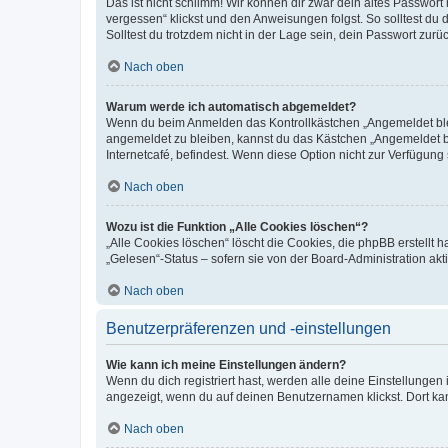
Das ist nicht schlimm! Wir können dir zwar dein altes Passwort
vergessen“ klickst und den Anweisungen folgst. So solltest du
Solltest du trotzdem nicht in der Lage sein, dein Passwort zur
Nach oben
Warum werde ich automatisch abgemeldet?
Wenn du beim Anmelden das Kontrollkästchen „Angemeldet bleib
angemeldet zu bleiben, kannst du das Kästchen „Angemeldet b
Internetcafé, befindest. Wenn diese Option nicht zur Verfügung
Nach oben
Wozu ist die Funktion „Alle Cookies löschen“?
„Alle Cookies löschen“ löscht die Cookies, die phpBB erstellt
„Gelesen“-Status – sofern sie von der Board-Administration ak
Nach oben
Benutzerpräferenzen und -einstellungen
Wie kann ich meine Einstellungen ändern?
Wenn du dich registriert hast, werden alle deine Einstellunge
angezeigt, wenn du auf deinen Benutzernamen klickst. Dort kan
Nach oben