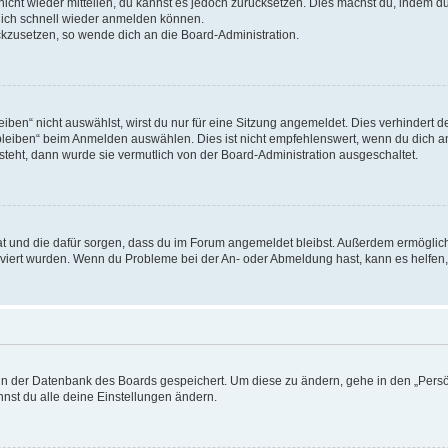
 nicht wieder mitteilen, du kannst es jedoch zurücksetzen. Dies machst du, indem 
 dich schnell wieder anmelden können.
ückzusetzen, so wende dich an die Board-Administration.
en“ nicht auswählst, wirst du nur für eine Sitzung angemeldet. Dies verhindert 
leiben“ beim Anmelden auswählen. Dies ist nicht empfehlenswert, wenn du dich an
 steht, dann wurde sie vermutlich von der Board-Administration ausgeschaltet.
 hat und die dafür sorgen, dass du im Forum angemeldet bleibst. Außerdem ermögli
tiviert wurden. Wenn du Probleme bei der An- oder Abmeldung hast, kann es helfen
n in der Datenbank des Boards gespeichert. Um diese zu ändern, gehe in den „Persö
nst du alle deine Einstellungen ändern.