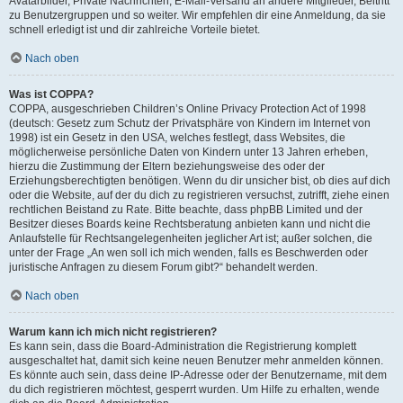
Avatarbilder, Private Nachrichten, E-Mail-Versand an andere Mitglieder, Beitritt
zu Benutzergruppen und so weiter. Wir empfehlen dir eine Anmeldung, da sie
schnell erledigt ist und dir zahlreiche Vorteile bietet.
Nach oben
Was ist COPPA?
COPPA, ausgeschrieben Children’s Online Privacy Protection Act of 1998
(deutsch: Gesetz zum Schutz der Privatsphäre von Kindern im Internet von
1998) ist ein Gesetz in den USA, welches festlegt, dass Websites, die
möglicherweise persönliche Daten von Kindern unter 13 Jahren erheben,
hierzu die Zustimmung der Eltern beziehungsweise des oder der
Erziehungsberechtigten benötigen. Wenn du dir unsicher bist, ob dies auf dich
oder die Website, auf der du dich zu registrieren versuchst, zutrifft, ziehe einen
rechtlichen Beistand zu Rate. Bitte beachte, dass phpBB Limited und der
Besitzer dieses Boards keine Rechtsberatung anbieten kann und nicht die
Anlaufstelle für Rechtsangelegenheiten jeglicher Art ist; außer solchen, die
unter der Frage „An wen soll ich mich wenden, falls es Beschwerden oder
juristische Anfragen zu diesem Forum gibt?“ behandelt werden.
Nach oben
Warum kann ich mich nicht registrieren?
Es kann sein, dass die Board-Administration die Registrierung komplett
ausgeschaltet hat, damit sich keine neuen Benutzer mehr anmelden können.
Es könnte auch sein, dass deine IP-Adresse oder der Benutzername, mit dem
du dich registrieren möchtest, gesperrt wurden. Um Hilfe zu erhalten, wende