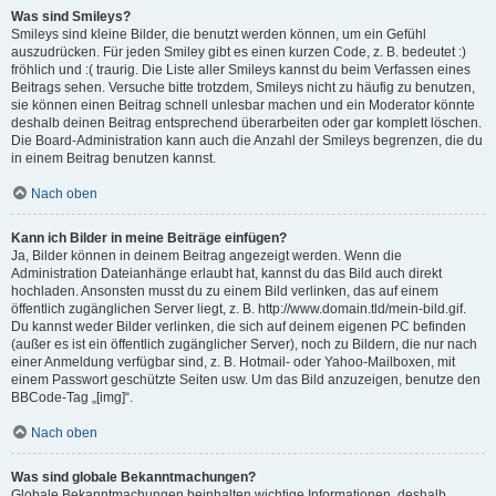
Was sind Smileys?
Smileys sind kleine Bilder, die benutzt werden können, um ein Gefühl
auszudrücken. Für jeden Smiley gibt es einen kurzen Code, z. B. bedeutet :)
fröhlich und :( traurig. Die Liste aller Smileys kannst du beim Verfassen eines
Beitrags sehen. Versuche bitte trotzdem, Smileys nicht zu häufig zu benutzen,
sie können einen Beitrag schnell unlesbar machen und ein Moderator könnte
deshalb deinen Beitrag entsprechend überarbeiten oder gar komplett löschen.
Die Board-Administration kann auch die Anzahl der Smileys begrenzen, die du
in einem Beitrag benutzen kannst.
Nach oben
Kann ich Bilder in meine Beiträge einfügen?
Ja, Bilder können in deinem Beitrag angezeigt werden. Wenn die
Administration Dateianhänge erlaubt hat, kannst du das Bild auch direkt
hochladen. Ansonsten musst du zu einem Bild verlinken, das auf einem
öffentlich zugänglichen Server liegt, z. B. http://www.domain.tld/mein-bild.gif.
Du kannst weder Bilder verlinken, die sich auf deinem eigenen PC befinden
(außer es ist ein öffentlich zugänglicher Server), noch zu Bildern, die nur nach
einer Anmeldung verfügbar sind, z. B. Hotmail- oder Yahoo-Mailboxen, mit
einem Passwort geschützte Seiten usw. Um das Bild anzuzeigen, benutze den
BBCode-Tag „[img]“.
Nach oben
Was sind globale Bekanntmachungen?
Globale Bekanntmachungen beinhalten wichtige Informationen, deshalb