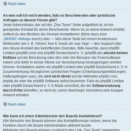
Nach oben
An wen soll ich mich wenden, falls es Beschwerden oder juristische
Anfragen zu diesem Forum gibt?
Jeder Administrator, der auf der „Das Team“-Seite aufgeführt ist, ist ein
geeigneter Kontakt für deine Beschwerde. Wenn du so keine Antwort erhältst,
solltest du den Besitzer der Domain kontaktieren (führe dazu eine
„WHOIS“-Abfrage
durch) oder — falls diese Seite bei einem kostenlosen
Webhoster wie z. B. Yahoo!, free.fr, funpic.de usw. liegt — den Support oder
den Abuse-Kontakt des betreffenden Dienstes. Bitte beachte, dass phpBB
Limited (phpBB.com) und phpBB Deutschland e. V. (phpBB.de)
absolut keinen
Einfluss
auf die Benutzung oder den oder die Benutzer der Forensoftware
haben und dafür in keiner Weise zur Verantwortung herangezogen werden
können. Kontaktiere daher nie phpBB Limited oder phpBB Deutschland e. V. in
Zusammenhang mit jeglichen juristischen Fragen (Unterlassungserklärungen,
Haftungsfragen usw.), die
sich nicht direkt
auf die Websiten phpbb.com,
phpbb.de oder die phpBB-Software selbst beziehen. Falls du phpBB Limited
oder phpBB Deutschland e. V. E-Mails schreibst, die die
Softwarenutzung
durch Dritte
betreffen, so wirst du, wenn überhaupt, höchstens eine knappe
Antwort erhalten.
Nach oben
Wie kann ich einen Administrator des Boards kontaktieren?
Alle Benutzer des Boards können das Kontaktformular nutzen, wenn die
Funktion durch die Board-Administration aktiviert wurde.
Mitglieder des Boards können zusätzlich den Link „Das Team“ verwenden.