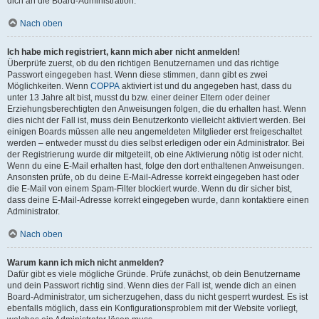
dich an die Board-Administration.
Nach oben
Ich habe mich registriert, kann mich aber nicht anmelden!
Überprüfe zuerst, ob du den richtigen Benutzernamen und das richtige
Passwort eingegeben hast. Wenn diese stimmen, dann gibt es zwei
Möglichkeiten. Wenn
COPPA
aktiviert ist und du angegeben hast, dass du
unter 13 Jahre alt bist, musst du bzw. einer deiner Eltern oder deiner
Erziehungsberechtigten den Anweisungen folgen, die du erhalten hast. Wenn
dies nicht der Fall ist, muss dein Benutzerkonto vielleicht aktiviert werden. Bei
einigen Boards müssen alle neu angemeldeten Mitglieder erst freigeschaltet
werden – entweder musst du dies selbst erledigen oder ein Administrator. Bei
der Registrierung wurde dir mitgeteilt, ob eine Aktivierung nötig ist oder nicht.
Wenn du eine E-Mail erhalten hast, folge den dort enthaltenen Anweisungen.
Ansonsten prüfe, ob du deine E-Mail-Adresse korrekt eingegeben hast oder
die E-Mail von einem Spam-Filter blockiert wurde. Wenn du dir sicher bist,
dass deine E-Mail-Adresse korrekt eingegeben wurde, dann kontaktiere einen
Administrator.
Nach oben
Warum kann ich mich nicht anmelden?
Dafür gibt es viele mögliche Gründe. Prüfe zunächst, ob dein Benutzername
und dein Passwort richtig sind. Wenn dies der Fall ist, wende dich an einen
Board-Administrator, um sicherzugehen, dass du nicht gesperrt wurdest. Es ist
ebenfalls möglich, dass ein Konfigurationsproblem mit der Website vorliegt,