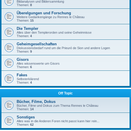
Bildanalysen und Bildersammlung
Themen:
8
Überelgungen und Forschung
Weitere Gedankengänge zu Rennes le Château
Themen:
15
Die Templer
Alles über den Templerorden und seine Geheimnisse
Themen:
4
Geheimgesellschaften
Diskussionsbedarf rund um die Prieuré de Sion und andere Logen
Themen:
9
Gisors
Alles wissenswerte um Gisors
Themen:
6
Fakes
Selbsterklärend
Themen:
4
Off Topic
Bücher, Filme, Dokus
Bücher, Filme und Dokus zum Thema Rennes le Château
Themen:
14
Sonstiges
Alles was in die Anderen Foren nicht passt kann hier rein...
Themen:
62