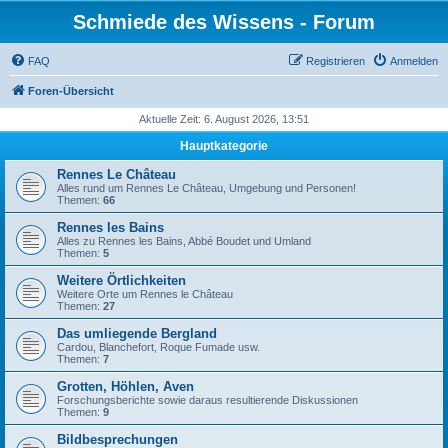
Schmiede des Wissens - Forum
FAQ
Registrieren
Anmelden
Foren-Übersicht
Aktuelle Zeit: 6. August 2026, 13:51
Hauptkategorie
Rennes Le Château
Alles rund um Rennes Le Château, Umgebung und Personen!
Themen:
66
Rennes les Bains
Alles zu Rennes les Bains, Abbé Boudet und Umland
Themen:
5
Weitere Örtlichkeiten
Weitere Orte um Rennes le Château
Themen:
27
Das umliegende Bergland
Cardou, Blanchefort, Roque Fumade usw.
Themen:
7
Grotten, Höhlen, Aven
Forschungsberichte sowie daraus resultierende Diskussionen
Themen:
9
Bildbesprechungen