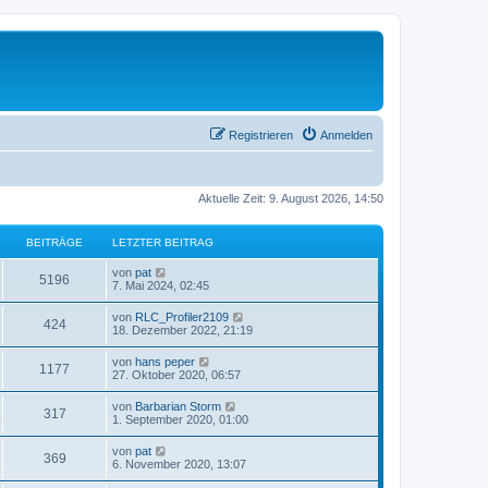
Registrieren
Anmelden
Aktuelle Zeit: 9. August 2026, 14:50
BEITRÄGE
LETZTER BEITRAG
N
von
pat
5196
e
7. Mai 2024, 02:45
u
e
N
von
RLC_Profiler2109
424
s
e
18. Dezember 2022, 21:19
t
u
e
e
N
von
hans peper
r
1177
s
e
27. Oktober 2020, 06:57
B
t
u
e
e
e
i
N
von
Barbarian Storm
r
317
s
t
e
1. September 2020, 01:00
B
t
r
u
e
e
a
e
i
N
von
pat
r
g
369
s
t
e
6. November 2020, 13:07
B
t
r
u
e
e
a