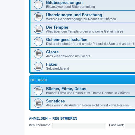
Bildbesprechungen
Bildanalysen und Bildersammlung
Überelgungen und Forschung
Weitere Gedankengänge zu Rennes le Château
Die Templer
Alles über den Templerorden und seine Geheimnisse
Geheimgesellschaften
Diskussionsbedarf rund um die Prieuré de Sion und andere 
Gisors
Alles wissenswerte um Gisors
Fakes
Selbsterklärend
OFF TOPIC
Bücher, Filme, Dokus
Bücher, Filme und Dokus zum Thema Rennes le Château
Sonstiges
Alles was in die Anderen Foren nicht passt kann hier rein...
ANMELDEN
•
REGISTRIEREN
Benutzername:
Passwort: