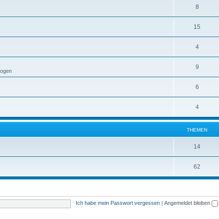
8
15
4
9
Logen
6
4
THEMEN
14
62
Ich habe mein Passwort vergessen
|
Angemeldet bleiben