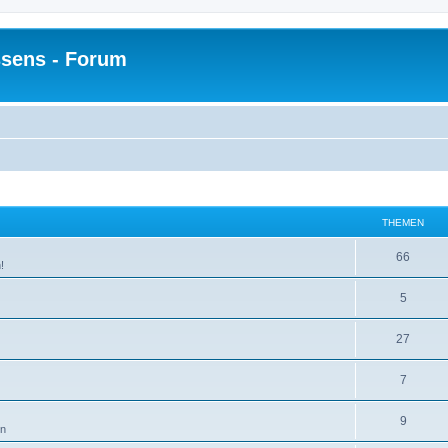
sens - Forum
THEMEN
66
!
5
27
7
9
en