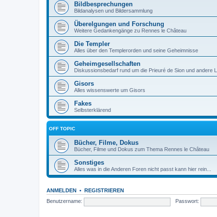
Bildbesprechungen
Bildanalysen und Bildersammlung
Überelgungen und Forschung
Weitere Gedankengänge zu Rennes le Château
Die Templer
Alles über den Templerorden und seine Geheimnisse
Geheimgesellschaften
Diskussionsbedarf rund um die Prieuré de Sion und andere 
Gisors
Alles wissenswerte um Gisors
Fakes
Selbsterklärend
OFF TOPIC
Bücher, Filme, Dokus
Bücher, Filme und Dokus zum Thema Rennes le Château
Sonstiges
Alles was in die Anderen Foren nicht passt kann hier rein...
ANMELDEN
•
REGISTRIEREN
Benutzername:
Passwort: