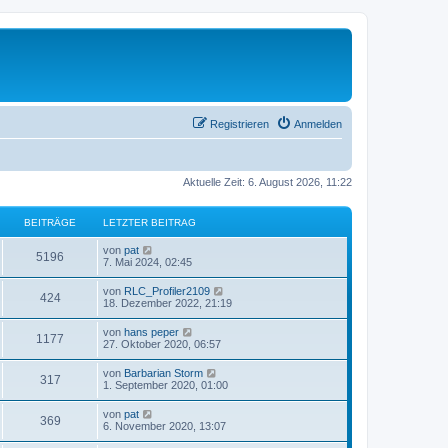
Registrieren
Anmelden
Aktuelle Zeit: 6. August 2026, 11:22
BEITRÄGE
LETZTER BEITRAG
N
von
pat
5196
e
7. Mai 2024, 02:45
u
e
N
von
RLC_Profiler2109
424
s
e
18. Dezember 2022, 21:19
t
u
e
e
N
von
hans peper
r
1177
s
e
27. Oktober 2020, 06:57
B
t
u
e
e
e
i
N
von
Barbarian Storm
r
317
s
t
e
1. September 2020, 01:00
B
t
r
u
e
e
a
e
i
N
von
pat
r
g
369
s
t
e
6. November 2020, 13:07
B
t
r
u
e
e
a