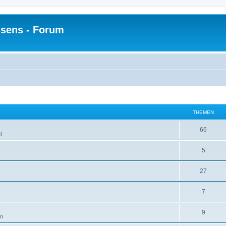
sens - Forum
THEMEN
66
!
5
27
7
9
en