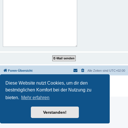
Foren-Übersicht
Alle Zeiten sind
UTC+02:00
Powered by
phpBB
® Forum Software © phpBB Limited
Diese Website nutzt Cookies, um dir den
Deutsche Übersetzung durch
phpBB.de
bestmöglichen Komfort bei der Nutzung zu
Datenschutz
|
Nutzungsbedingungen
bieten.
Mehr erfahren
Verstanden!