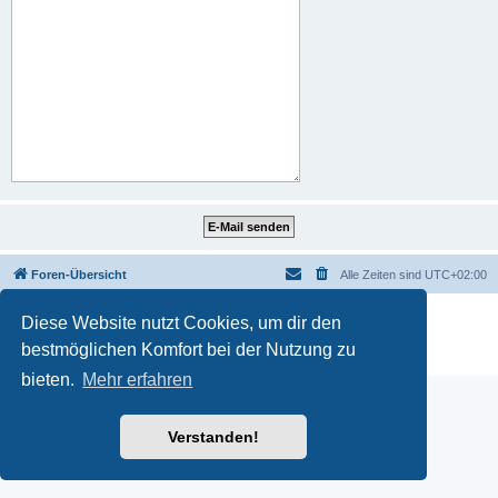
Foren-Übersicht
Alle Zeiten sind
UTC+02:00
Powered by
phpBB
® Forum Software © phpBB Limited
Diese Website nutzt Cookies, um dir den
Deutsche Übersetzung durch
phpBB.de
bestmöglichen Komfort bei der Nutzung zu
Datenschutz
|
Nutzungsbedingungen
bieten.
Mehr erfahren
Verstanden!