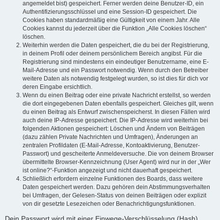
angemeldet bist) gespeichert. Ferner werden deine Benutzer-ID, ein
Authentifizierungsschlüssel und eine Session-ID gespeichert. Die
Cookies haben standardmäßig eine Gültigkeit von einem Jahr. Alle
Cookies kannst du jederzeit über die Funktion „Alle Cookies löschen“
löschen.
Weiterhin werden die Daten gespeichert, die du bei der Registrierung,
in deinem Profil oder deinem persönlichem Bereich angibst. Für die
Registrierung sind mindestens ein eindeutiger Benutzername, eine E-
Mail-Adresse und ein Passwort notwendig. Wenn durch den Betreiber
weitere Daten als notwendig festgelegt wurden, so ist dies für dich vor
deren Eingabe ersichtlich.
Wenn du einen Beitrag oder eine private Nachricht erstellst, so werden
die dort eingegebenen Daten ebenfalls gespeichert. Gleiches gilt, wenn
du einen Beitrag als Entwurf zwischenspeicherst. In diesen Fällen wird
auch deine IP-Adresse gespeichert. Die IP-Adresse wird weiterhin bei
folgenden Aktionen gespeichert: Löschen und Ändern von Beiträgen
(dazu zählen Private Nachrichten und Umfragen), Änderungen an
zentralen Profildaten (E-Mail-Adresse, Kontoaktivierung, Benutzer-
Passwort) und gescheiterte Anmeldeversuche. Die von deinem Browser
übermittelte Browser-Kennzeichnung (User Agent) wird nur in der „Wer
ist online?“-Funktion angezeigt und nicht dauerhaft gespeichert.
Schließlich erfordern einzelne Funktionen des Boards, dass weitere
Daten gespeichert werden. Dazu gehören dein Abstimmungsverhalten
bei Umfragen, der Gelesen-Status von deinen Beiträgen oder explizit
von dir gesetzte Lesezeichen oder Benachrichtigungsfunktionen.
Dein Passwort wird mit einer Einwege-Verschlüsselung (Hash)