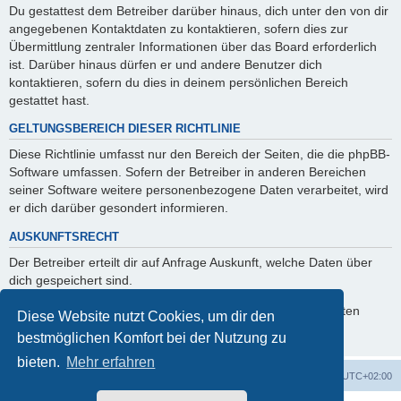
Du gestattest dem Betreiber darüber hinaus, dich unter den von dir
angegebenen Kontaktdaten zu kontaktieren, sofern dies zur
Übermittlung zentraler Informationen über das Board erforderlich
ist. Darüber hinaus dürfen er und andere Benutzer dich
kontaktieren, sofern du dies in deinem persönlichen Bereich
gestattet hast.
GELTUNGSBEREICH DIESER RICHTLINIE
Diese Richtlinie umfasst nur den Bereich der Seiten, die die phpBB-
Software umfassen. Sofern der Betreiber in anderen Bereichen
seiner Software weitere personenbezogene Daten verarbeitet, wird
er dich darüber gesondert informieren.
AUSKUNFTSRECHT
Der Betreiber erteilt dir auf Anfrage Auskunft, welche Daten über
dich gespeichert sind.
Du kannst jederzeit die Löschung bzw. Sperrung deiner Daten
Diese Website nutzt Cookies, um dir den
verlangen. Kontaktiere hierzu bitte den Betreiber.
bestmöglichen Komfort bei der Nutzung zu
bieten.
Mehr erfahren
Foren-Übersicht
Alle Zeiten sind
UTC+02:00