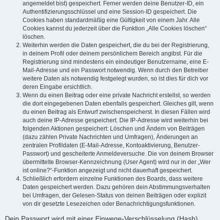
angemeldet bist) gespeichert. Ferner werden deine Benutzer-ID, ein
Authentifizierungsschlüssel und eine Session-ID gespeichert. Die
Cookies haben standardmäßig eine Gültigkeit von einem Jahr. Alle
Cookies kannst du jederzeit über die Funktion „Alle Cookies löschen“
löschen.
Weiterhin werden die Daten gespeichert, die du bei der Registrierung,
in deinem Profil oder deinem persönlichem Bereich angibst. Für die
Registrierung sind mindestens ein eindeutiger Benutzername, eine E-
Mail-Adresse und ein Passwort notwendig. Wenn durch den Betreiber
weitere Daten als notwendig festgelegt wurden, so ist dies für dich vor
deren Eingabe ersichtlich.
Wenn du einen Beitrag oder eine private Nachricht erstellst, so werden
die dort eingegebenen Daten ebenfalls gespeichert. Gleiches gilt, wenn
du einen Beitrag als Entwurf zwischenspeicherst. In diesen Fällen wird
auch deine IP-Adresse gespeichert. Die IP-Adresse wird weiterhin bei
folgenden Aktionen gespeichert: Löschen und Ändern von Beiträgen
(dazu zählen Private Nachrichten und Umfragen), Änderungen an
zentralen Profildaten (E-Mail-Adresse, Kontoaktivierung, Benutzer-
Passwort) und gescheiterte Anmeldeversuche. Die von deinem Browser
übermittelte Browser-Kennzeichnung (User Agent) wird nur in der „Wer
ist online?“-Funktion angezeigt und nicht dauerhaft gespeichert.
Schließlich erfordern einzelne Funktionen des Boards, dass weitere
Daten gespeichert werden. Dazu gehören dein Abstimmungsverhalten
bei Umfragen, der Gelesen-Status von deinen Beiträgen oder explizit
von dir gesetzte Lesezeichen oder Benachrichtigungsfunktionen.
Dein Passwort wird mit einer Einwege-Verschlüsselung (Hash)