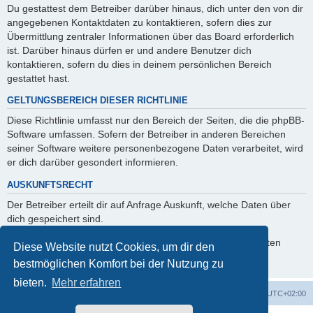
Du gestattest dem Betreiber darüber hinaus, dich unter den von dir
angegebenen Kontaktdaten zu kontaktieren, sofern dies zur
Übermittlung zentraler Informationen über das Board erforderlich
ist. Darüber hinaus dürfen er und andere Benutzer dich
kontaktieren, sofern du dies in deinem persönlichen Bereich
gestattet hast.
GELTUNGSBEREICH DIESER RICHTLINIE
Diese Richtlinie umfasst nur den Bereich der Seiten, die die phpBB-
Software umfassen. Sofern der Betreiber in anderen Bereichen
seiner Software weitere personenbezogene Daten verarbeitet, wird
er dich darüber gesondert informieren.
AUSKUNFTSRECHT
Der Betreiber erteilt dir auf Anfrage Auskunft, welche Daten über
dich gespeichert sind.
Du kannst jederzeit die Löschung bzw. Sperrung deiner Daten
Diese Website nutzt Cookies, um dir den
verlangen. Kontaktiere hierzu bitte den Betreiber.
bestmöglichen Komfort bei der Nutzung zu
bieten.
Mehr erfahren
Foren-Übersicht
Alle Zeiten sind
UTC+02:00