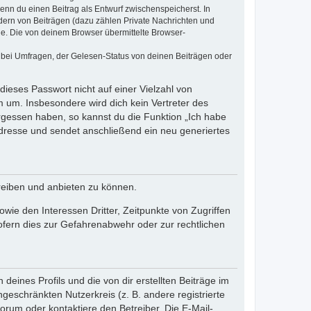
wenn du einen Beitrag als Entwurf zwischenspeicherst. In
dern von Beiträgen (dazu zählen Private Nachrichten und
e. Die von deinem Browser übermittelte Browser-
 bei Umfragen, der Gelesen-Status von deinen Beiträgen oder
dieses Passwort nicht auf einer Vielzahl von
 um. Insbesondere wird dich kein Vertreter des
ergessen haben, so kannst du die Funktion „Ich habe
resse und sendet anschließend ein neu generiertes
reiben und anbieten zu können.
ie den Interessen Dritter, Zeitpunkte von Zugriffen
fern dies zur Gefahrenabwehr oder zur rechtlichen
eines Profils und die von dir erstellten Beiträge im
ngeschränkten Nutzerkreis (z. B. andere registrierte
rum oder kontaktiere den Betreiber. Die E-Mail-