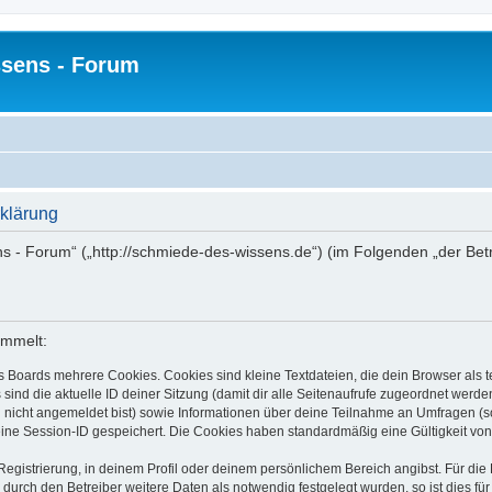
sens - Forum
klärung
ns - Forum“ („http://schmiede-des-wissens.de“) (im Folgenden „der Bet
ammelt:
s Boards mehrere Cookies. Cookies sind kleine Textdateien, die dein Browser als
 sind die aktuelle ID deiner Sitzung (damit dir alle Seitenaufrufe zugeordnet werd
u nicht angemeldet bist) sowie Informationen über deine Teilnahme an Umfragen (s
eine Session-ID gespeichert. Die Cookies haben standardmäßig eine Gültigkeit von 
Registrierung, in deinem Profil oder deinem persönlichem Bereich angibst. Für di
rch den Betreiber weitere Daten als notwendig festgelegt wurden, so ist dies für 