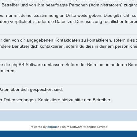
n Betreiber und von ihm beauftragte Personen (Administratoren) zugäng
r nur mit deiner Zustimmung an Dritte weitergeben. Dies gilt nicht, s
n) verpflichtet ist oder die Daten zur Durchsetzung rechtlicher Interes
er den von dir angegebenen Kontaktdaten zu kontaktieren, sofern dies 
andere Benutzer dich kontaktieren, sofern du dies in deinem persönliche
, die die phpBB-Software umfassen. Sofern der Betreiber in anderen Be
ormieren.
 Daten über dich gespeichert sind.
 Daten verlangen. Kontaktiere hierzu bitte den Betreiber.
Powered by
phpBB
® Forum Software © phpBB Limited
Deutsche Übersetzung durch
phpBB.de