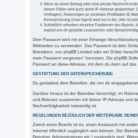
Wenn du einen Beitrag oder eine private Nachricht erste
diesen Fällen wird auch deine IP-Adresse gespeichert. 
Umfragen), Änderungen an zentralen Profildaten (E-Mai
Kennzeichnung (User Agent) wird nur in der „Wer ist onl
Schließlich erfordern einzelne Funktionen des Boards,
explizit von dir gesetzte Lesezeichen oder Benachrichti
Dein Passwort wird mit einer Einwege-Verschlüsselung 
Webseiten zu verwenden. Das Passwort ist dein Schlü
Betreibers, von phpBB Limited oder ein Dritter berec
mein Passwort vergessen“ benutzen. Die phpBB-Softw
Passwort an diese Adresse, mit dem du dann auf das 
GESTATTUNG DER DATENSPEICHERUNG
Du gestattest dem Betreiber, die von dir eingegeben
Darüber hinaus ist der Betreiber berechtigt, im Rahm
und Aktionen zusammen mit deiner IP-Adresse und de
Nachverfolgbarkeit notwendig ist.
REGELUNGEN BEZÜGLICH DER WEITERGABE DEINE
Zweck eines Boards ist es, einen Austausch mit andere
Internet öffentlich zugänglich sein können. Der Betrei
Benutzer, Administratoren etc.) zugänglich sind. Wen