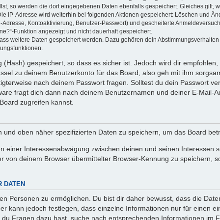
llst, so werden die dort eingegebenen Daten ebenfalls gespeichert. Gleiches gilt, 
Die IP-Adresse wird weiterhin bei folgenden Aktionen gespeichert: Löschen und Än
l-Adresse, Kontoaktivierung, Benutzer-Passwort) und gescheiterte Anmeldeversuch
ine?“-Funktion angezeigt und nicht dauerhaft gespeichert.
 dass weitere Daten gespeichert werden. Dazu gehören dein Abstimmungsverhalten
gungsfunktionen.
(Hash) gespeichert, so dass es sicher ist. Jedoch wird dir empfohlen, 
ssel zu deinem Benutzerkonto für das Board, also geh mit ihm sorgsam
htigterweise nach deinem Passwort fragen. Solltest du dein Passwort v
are fragt dich dann nach deinem Benutzernamen und deiner E-Mail-Ad
Board zugreifen kannst.
en und oben näher spezifizierten Daten zu speichern, um das Board bet
en einer Interessenabwägung zwischen deinen und seinen Interessen sow
r von deinem Browser übermittelter Browser-Kennung zu speichern, so
R DATEN
n Personen zu ermöglichen. Du bist dir daher bewusst, dass die Daten d
ber kann jedoch festlegen, dass einzelne Informationen nur für einen ei
n du Fragen dazu hast, suche nach entsprechenden Informationen im Fo