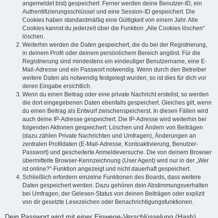
angemeldet bist) gespeichert. Ferner werden deine Benutzer-ID, ein
Authentifizierungsschlüssel und eine Session-ID gespeichert. Die
Cookies haben standardmäßig eine Gültigkeit von einem Jahr. Alle
Cookies kannst du jederzeit über die Funktion „Alle Cookies löschen“
löschen.
Weiterhin werden die Daten gespeichert, die du bei der Registrierung,
in deinem Profil oder deinem persönlichem Bereich angibst. Für die
Registrierung sind mindestens ein eindeutiger Benutzername, eine E-
Mail-Adresse und ein Passwort notwendig. Wenn durch den Betreiber
weitere Daten als notwendig festgelegt wurden, so ist dies für dich vor
deren Eingabe ersichtlich.
Wenn du einen Beitrag oder eine private Nachricht erstellst, so werden
die dort eingegebenen Daten ebenfalls gespeichert. Gleiches gilt, wenn
du einen Beitrag als Entwurf zwischenspeicherst. In diesen Fällen wird
auch deine IP-Adresse gespeichert. Die IP-Adresse wird weiterhin bei
folgenden Aktionen gespeichert: Löschen und Ändern von Beiträgen
(dazu zählen Private Nachrichten und Umfragen), Änderungen an
zentralen Profildaten (E-Mail-Adresse, Kontoaktivierung, Benutzer-
Passwort) und gescheiterte Anmeldeversuche. Die von deinem Browser
übermittelte Browser-Kennzeichnung (User Agent) wird nur in der „Wer
ist online?“-Funktion angezeigt und nicht dauerhaft gespeichert.
Schließlich erfordern einzelne Funktionen des Boards, dass weitere
Daten gespeichert werden. Dazu gehören dein Abstimmungsverhalten
bei Umfragen, der Gelesen-Status von deinen Beiträgen oder explizit
von dir gesetzte Lesezeichen oder Benachrichtigungsfunktionen.
Dein Passwort wird mit einer Einwege-Verschlüsselung (Hash)