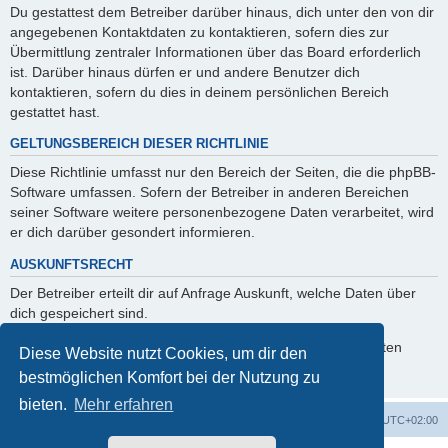
Du gestattest dem Betreiber darüber hinaus, dich unter den von dir
angegebenen Kontaktdaten zu kontaktieren, sofern dies zur
Übermittlung zentraler Informationen über das Board erforderlich
ist. Darüber hinaus dürfen er und andere Benutzer dich
kontaktieren, sofern du dies in deinem persönlichen Bereich
gestattet hast.
GELTUNGSBEREICH DIESER RICHTLINIE
Diese Richtlinie umfasst nur den Bereich der Seiten, die die phpBB-
Software umfassen. Sofern der Betreiber in anderen Bereichen
seiner Software weitere personenbezogene Daten verarbeitet, wird
er dich darüber gesondert informieren.
AUSKUNFTSRECHT
Der Betreiber erteilt dir auf Anfrage Auskunft, welche Daten über
dich gespeichert sind.
Du kannst jederzeit die Löschung bzw. Sperrung deiner Daten
Diese Website nutzt Cookies, um dir den
verlangen. Kontaktiere hierzu bitte den Betreiber.
bestmöglichen Komfort bei der Nutzung zu
bieten.
Mehr erfahren
Foren-Übersicht
Alle Zeiten sind
UTC+02:00