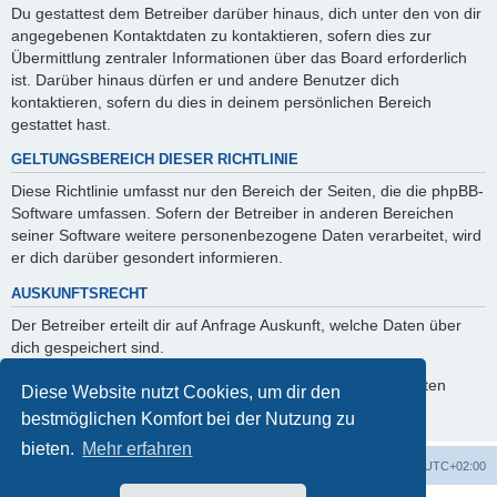
Du gestattest dem Betreiber darüber hinaus, dich unter den von dir
angegebenen Kontaktdaten zu kontaktieren, sofern dies zur
Übermittlung zentraler Informationen über das Board erforderlich
ist. Darüber hinaus dürfen er und andere Benutzer dich
kontaktieren, sofern du dies in deinem persönlichen Bereich
gestattet hast.
GELTUNGSBEREICH DIESER RICHTLINIE
Diese Richtlinie umfasst nur den Bereich der Seiten, die die phpBB-
Software umfassen. Sofern der Betreiber in anderen Bereichen
seiner Software weitere personenbezogene Daten verarbeitet, wird
er dich darüber gesondert informieren.
AUSKUNFTSRECHT
Der Betreiber erteilt dir auf Anfrage Auskunft, welche Daten über
dich gespeichert sind.
Du kannst jederzeit die Löschung bzw. Sperrung deiner Daten
Diese Website nutzt Cookies, um dir den
verlangen. Kontaktiere hierzu bitte den Betreiber.
bestmöglichen Komfort bei der Nutzung zu
bieten.
Mehr erfahren
Foren-Übersicht
Alle Zeiten sind
UTC+02:00