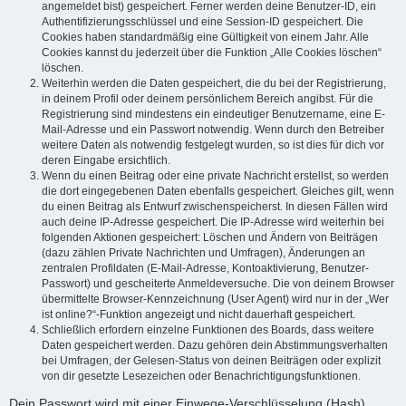
angemeldet bist) gespeichert. Ferner werden deine Benutzer-ID, ein
Authentifizierungsschlüssel und eine Session-ID gespeichert. Die
Cookies haben standardmäßig eine Gültigkeit von einem Jahr. Alle
Cookies kannst du jederzeit über die Funktion „Alle Cookies löschen“
löschen.
Weiterhin werden die Daten gespeichert, die du bei der Registrierung,
in deinem Profil oder deinem persönlichem Bereich angibst. Für die
Registrierung sind mindestens ein eindeutiger Benutzername, eine E-
Mail-Adresse und ein Passwort notwendig. Wenn durch den Betreiber
weitere Daten als notwendig festgelegt wurden, so ist dies für dich vor
deren Eingabe ersichtlich.
Wenn du einen Beitrag oder eine private Nachricht erstellst, so werden
die dort eingegebenen Daten ebenfalls gespeichert. Gleiches gilt, wenn
du einen Beitrag als Entwurf zwischenspeicherst. In diesen Fällen wird
auch deine IP-Adresse gespeichert. Die IP-Adresse wird weiterhin bei
folgenden Aktionen gespeichert: Löschen und Ändern von Beiträgen
(dazu zählen Private Nachrichten und Umfragen), Änderungen an
zentralen Profildaten (E-Mail-Adresse, Kontoaktivierung, Benutzer-
Passwort) und gescheiterte Anmeldeversuche. Die von deinem Browser
übermittelte Browser-Kennzeichnung (User Agent) wird nur in der „Wer
ist online?“-Funktion angezeigt und nicht dauerhaft gespeichert.
Schließlich erfordern einzelne Funktionen des Boards, dass weitere
Daten gespeichert werden. Dazu gehören dein Abstimmungsverhalten
bei Umfragen, der Gelesen-Status von deinen Beiträgen oder explizit
von dir gesetzte Lesezeichen oder Benachrichtigungsfunktionen.
Dein Passwort wird mit einer Einwege-Verschlüsselung (Hash)