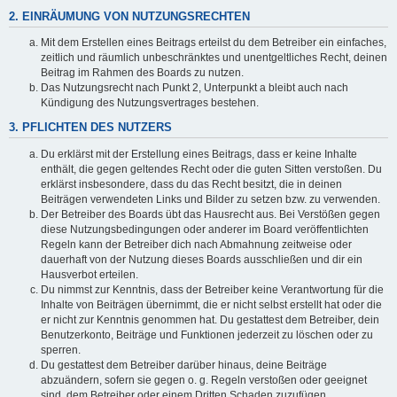
2. EINRÄUMUNG VON NUTZUNGSRECHTEN
Mit dem Erstellen eines Beitrags erteilst du dem Betreiber ein einfaches,
zeitlich und räumlich unbeschränktes und unentgeltliches Recht, deinen
Beitrag im Rahmen des Boards zu nutzen.
Das Nutzungsrecht nach Punkt 2, Unterpunkt a bleibt auch nach
Kündigung des Nutzungsvertrages bestehen.
3. PFLICHTEN DES NUTZERS
Du erklärst mit der Erstellung eines Beitrags, dass er keine Inhalte
enthält, die gegen geltendes Recht oder die guten Sitten verstoßen. Du
erklärst insbesondere, dass du das Recht besitzt, die in deinen
Beiträgen verwendeten Links und Bilder zu setzen bzw. zu verwenden.
Der Betreiber des Boards übt das Hausrecht aus. Bei Verstößen gegen
diese Nutzungsbedingungen oder anderer im Board veröffentlichten
Regeln kann der Betreiber dich nach Abmahnung zeitweise oder
dauerhaft von der Nutzung dieses Boards ausschließen und dir ein
Hausverbot erteilen.
Du nimmst zur Kenntnis, dass der Betreiber keine Verantwortung für die
Inhalte von Beiträgen übernimmt, die er nicht selbst erstellt hat oder die
er nicht zur Kenntnis genommen hat. Du gestattest dem Betreiber, dein
Benutzerkonto, Beiträge und Funktionen jederzeit zu löschen oder zu
sperren.
Du gestattest dem Betreiber darüber hinaus, deine Beiträge
abzuändern, sofern sie gegen o. g. Regeln verstoßen oder geeignet
sind, dem Betreiber oder einem Dritten Schaden zuzufügen.