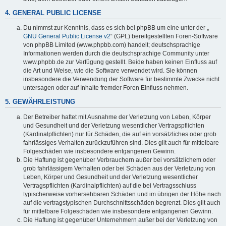
4. GENERAL PUBLIC LICENSE
Du nimmst zur Kenntnis, dass es sich bei phpBB um eine unter der „
GNU General Public License v2
“ (GPL) bereitgestellten Foren-Software
von phpBB Limited (www.phpbb.com) handelt; deutschsprachige
Informationen werden durch die deutschsprachige Community unter
www.phpbb.de zur Verfügung gestellt. Beide haben keinen Einfluss auf
die Art und Weise, wie die Software verwendet wird. Sie können
insbesondere die Verwendung der Software für bestimmte Zwecke nicht
untersagen oder auf Inhalte fremder Foren Einfluss nehmen.
5. GEWÄHRLEISTUNG
Der Betreiber haftet mit Ausnahme der Verletzung von Leben, Körper
und Gesundheit und der Verletzung wesentlicher Vertragspflichten
(Kardinalpflichten) nur für Schäden, die auf ein vorsätzliches oder grob
fahrlässiges Verhalten zurückzuführen sind. Dies gilt auch für mittelbare
Folgeschäden wie insbesondere entgangenen Gewinn.
Die Haftung ist gegenüber Verbrauchern außer bei vorsätzlichem oder
grob fahrlässigem Verhalten oder bei Schäden aus der Verletzung von
Leben, Körper und Gesundheit und der Verletzung wesentlicher
Vertragspflichten (Kardinalpflichten) auf die bei Vertragsschluss
typischerweise vorhersehbaren Schäden und im übrigen der Höhe nach
auf die vertragstypischen Durchschnittsschäden begrenzt. Dies gilt auch
für mittelbare Folgeschäden wie insbesondere entgangenen Gewinn.
Die Haftung ist gegenüber Unternehmern außer bei der Verletzung von