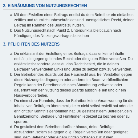
2. EINRÄUMUNG VON NUTZUNGSRECHTEN
Mit dem Erstellen eines Beitrags erteilst du dem Betreiber ein einfaches,
zeitlich und räumlich unbeschränktes und unentgeltliches Recht, deinen
Beitrag im Rahmen des Boards zu nutzen.
Das Nutzungsrecht nach Punkt 2, Unterpunkt a bleibt auch nach
Kündigung des Nutzungsvertrages bestehen.
3. PFLICHTEN DES NUTZERS
Du erklärst mit der Erstellung eines Beitrags, dass er keine Inhalte
enthält, die gegen geltendes Recht oder die guten Sitten verstoßen. Du
erklärst insbesondere, dass du das Recht besitzt, die in deinen
Beiträgen verwendeten Links und Bilder zu setzen bzw. zu verwenden.
Der Betreiber des Boards übt das Hausrecht aus. Bei Verstößen gegen
diese Nutzungsbedingungen oder anderer im Board veröffentlichten
Regeln kann der Betreiber dich nach Abmahnung zeitweise oder
dauerhaft von der Nutzung dieses Boards ausschließen und dir ein
Hausverbot erteilen.
Du nimmst zur Kenntnis, dass der Betreiber keine Verantwortung für die
Inhalte von Beiträgen übernimmt, die er nicht selbst erstellt hat oder die
er nicht zur Kenntnis genommen hat. Du gestattest dem Betreiber, dein
Benutzerkonto, Beiträge und Funktionen jederzeit zu löschen oder zu
sperren.
Du gestattest dem Betreiber darüber hinaus, deine Beiträge
abzuändern, sofern sie gegen o. g. Regeln verstoßen oder geeignet
sind, dem Betreiber oder einem Dritten Schaden zuzufügen.