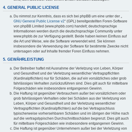
4. GENERAL PUBLIC LICENSE
Du nimmst zur Kenntnis, dass es sich bei phpBB um eine unter der „
GNU General Public License v2
“ (GPL) bereitgestellten Foren-Software
von phpBB Limited (www.phpbb.com) handelt; deutschsprachige
Informationen werden durch die deutschsprachige Community unter
www.phpbb.de zur Verfügung gestellt. Beide haben keinen Einfluss auf
die Art und Weise, wie die Software verwendet wird. Sie können
insbesondere die Verwendung der Software für bestimmte Zwecke nicht
untersagen oder auf Inhalte fremder Foren Einfluss nehmen.
5. GEWÄHRLEISTUNG
Der Betreiber haftet mit Ausnahme der Verletzung von Leben, Körper
und Gesundheit und der Verletzung wesentlicher Vertragspflichten
(Kardinalpflichten) nur für Schäden, die auf ein vorsätzliches oder grob
fahrlässiges Verhalten zurückzuführen sind. Dies gilt auch für mittelbare
Folgeschäden wie insbesondere entgangenen Gewinn.
Die Haftung ist gegenüber Verbrauchern außer bei vorsätzlichem oder
grob fahrlässigem Verhalten oder bei Schäden aus der Verletzung von
Leben, Körper und Gesundheit und der Verletzung wesentlicher
Vertragspflichten (Kardinalpflichten) auf die bei Vertragsschluss
typischerweise vorhersehbaren Schäden und im übrigen der Höhe nach
auf die vertragstypischen Durchschnittsschäden begrenzt. Dies gilt auch
für mittelbare Folgeschäden wie insbesondere entgangenen Gewinn.
Die Haftung ist gegenüber Unternehmern außer bei der Verletzung von