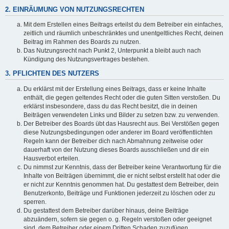
2. EINRÄUMUNG VON NUTZUNGSRECHTEN
Mit dem Erstellen eines Beitrags erteilst du dem Betreiber ein einfaches,
zeitlich und räumlich unbeschränktes und unentgeltliches Recht, deinen
Beitrag im Rahmen des Boards zu nutzen.
Das Nutzungsrecht nach Punkt 2, Unterpunkt a bleibt auch nach
Kündigung des Nutzungsvertrages bestehen.
3. PFLICHTEN DES NUTZERS
Du erklärst mit der Erstellung eines Beitrags, dass er keine Inhalte
enthält, die gegen geltendes Recht oder die guten Sitten verstoßen. Du
erklärst insbesondere, dass du das Recht besitzt, die in deinen
Beiträgen verwendeten Links und Bilder zu setzen bzw. zu verwenden.
Der Betreiber des Boards übt das Hausrecht aus. Bei Verstößen gegen
diese Nutzungsbedingungen oder anderer im Board veröffentlichten
Regeln kann der Betreiber dich nach Abmahnung zeitweise oder
dauerhaft von der Nutzung dieses Boards ausschließen und dir ein
Hausverbot erteilen.
Du nimmst zur Kenntnis, dass der Betreiber keine Verantwortung für die
Inhalte von Beiträgen übernimmt, die er nicht selbst erstellt hat oder die
er nicht zur Kenntnis genommen hat. Du gestattest dem Betreiber, dein
Benutzerkonto, Beiträge und Funktionen jederzeit zu löschen oder zu
sperren.
Du gestattest dem Betreiber darüber hinaus, deine Beiträge
abzuändern, sofern sie gegen o. g. Regeln verstoßen oder geeignet
sind, dem Betreiber oder einem Dritten Schaden zuzufügen.