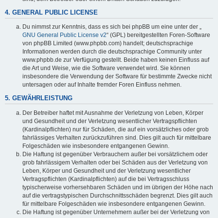
4. GENERAL PUBLIC LICENSE
Du nimmst zur Kenntnis, dass es sich bei phpBB um eine unter der „
GNU General Public License v2
“ (GPL) bereitgestellten Foren-Software
von phpBB Limited (www.phpbb.com) handelt; deutschsprachige
Informationen werden durch die deutschsprachige Community unter
www.phpbb.de zur Verfügung gestellt. Beide haben keinen Einfluss auf
die Art und Weise, wie die Software verwendet wird. Sie können
insbesondere die Verwendung der Software für bestimmte Zwecke nicht
untersagen oder auf Inhalte fremder Foren Einfluss nehmen.
5. GEWÄHRLEISTUNG
Der Betreiber haftet mit Ausnahme der Verletzung von Leben, Körper
und Gesundheit und der Verletzung wesentlicher Vertragspflichten
(Kardinalpflichten) nur für Schäden, die auf ein vorsätzliches oder grob
fahrlässiges Verhalten zurückzuführen sind. Dies gilt auch für mittelbare
Folgeschäden wie insbesondere entgangenen Gewinn.
Die Haftung ist gegenüber Verbrauchern außer bei vorsätzlichem oder
grob fahrlässigem Verhalten oder bei Schäden aus der Verletzung von
Leben, Körper und Gesundheit und der Verletzung wesentlicher
Vertragspflichten (Kardinalpflichten) auf die bei Vertragsschluss
typischerweise vorhersehbaren Schäden und im übrigen der Höhe nach
auf die vertragstypischen Durchschnittsschäden begrenzt. Dies gilt auch
für mittelbare Folgeschäden wie insbesondere entgangenen Gewinn.
Die Haftung ist gegenüber Unternehmern außer bei der Verletzung von