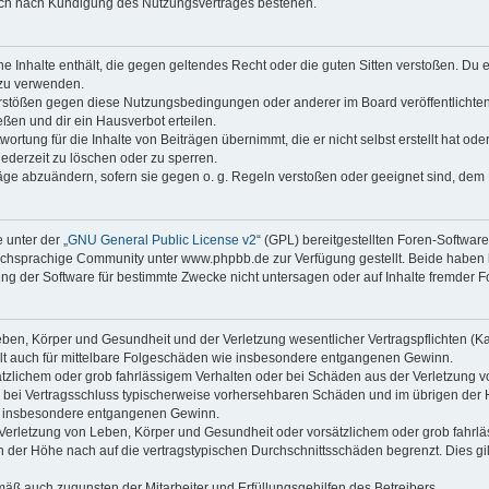
auch nach Kündigung des Nutzungsvertrages bestehen.
ine Inhalte enthält, die gegen geltendes Recht oder die guten Sitten verstoßen. Du 
 zu verwenden.
erstößen gegen diese Nutzungsbedingungen oder anderer im Board veröffentlichte
ßen und dir ein Hausverbot erteilen.
ortung für die Inhalte von Beiträgen übernimmt, die er nicht selbst erstellt hat od
jederzeit zu löschen oder zu sperren.
räge abzuändern, sofern sie gegen o. g. Regeln verstoßen oder geeignet sind, dem
 unter der „
GNU General Public License v2
“ (GPL) bereitgestellten Foren-Softwa
chsprachige Community unter www.phpbb.de zur Verfügung gestellt. Beide haben ke
g der Software für bestimmte Zwecke nicht untersagen oder auf Inhalte fremder F
ben, Körper und Gesundheit und der Verletzung wesentlicher Vertragspflichten (Kard
gilt auch für mittelbare Folgeschäden wie insbesondere entgangenen Gewinn.
ätzlichem oder grob fahrlässigem Verhalten oder bei Schäden aus der Verletzung 
 die bei Vertragsschluss typischerweise vorhersehbaren Schäden und im übrigen de
wie insbesondere entgangenen Gewinn.
erletzung von Leben, Körper und Gesundheit oder vorsätzlichem oder grob fahrläs
der Höhe nach auf die vertragstypischen Durchschnittsschäden begrenzt. Dies gi
mäß auch zugunsten der Mitarbeiter und Erfüllungsgehilfen des Betreibers.