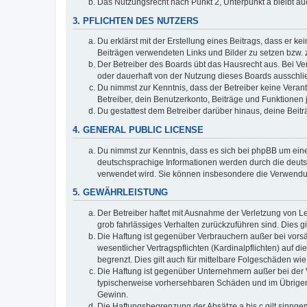
Das Nutzungsrecht nach Punkt 2, Unterpunkt a bleibt 
3. PFLICHTEN DES NUTZERS
Du erklärst mit der Erstellung eines Beitrags, dass er ke
Beiträgen verwendeten Links und Bilder zu setzen bzw.
Der Betreiber des Boards übt das Hausrecht aus. Bei V
oder dauerhaft von der Nutzung dieses Boards ausschlie
Du nimmst zur Kenntnis, dass der Betreiber keine Verantw
Betreiber, dein Benutzerkonto, Beiträge und Funktionen 
Du gestattest dem Betreiber darüber hinaus, deine Beit
4. GENERAL PUBLIC LICENSE
Du nimmst zur Kenntnis, dass es sich bei phpBB um eine
deutschsprachige Informationen werden durch die deuts
verwendet wird. Sie können insbesondere die Verwendun
5. GEWÄHRLEISTUNG
Der Betreiber haftet mit Ausnahme der Verletzung von Le
grob fahrlässiges Verhalten zurückzuführen sind. Dies 
Die Haftung ist gegenüber Verbrauchern außer bei vors
wesentlicher Vertragspflichten (Kardinalpflichten) auf
begrenzt. Dies gilt auch für mittelbare Folgeschäden 
Die Haftung ist gegenüber Unternehmern außer bei der V
typischerweise vorhersehbaren Schäden und im Übrigen 
Gewinn.
Die Haftungsbegrenzung der Absätze a bis c gilt sinnge