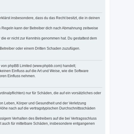
erklärst insbesondere, dass du das Recht besitzt, die in deinen
n Regeln kann der Betreiber dich nach Abmahnung zeitweise
er die er nicht zur Kenntnis genommen hat. Du gestattest dem
 Betreiber oder einem Dritten Schaden zuzufügen.
re von phpBB Limited (www.phpbb.com) handelt;
inen Einfluss auf die Art und Weise, wie die Software
oren Einfluss nehmen.
inalpflichten) nur für Schäden, die auf ein vorsätzliches oder
von Leben, Körper und Gesundheit und der Verletzung
r Höhe nach auf die vertragstypischen Durchschnittsschäden
sigem Verhalten des Betreibers auf die bei Vertragsschluss
lt auch für mittelbare Schäden, insbesondere entgangenen