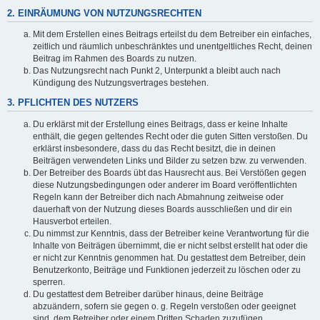
2. EINRÄUMUNG VON NUTZUNGSRECHTEN
Mit dem Erstellen eines Beitrags erteilst du dem Betreiber ein einfaches,
zeitlich und räumlich unbeschränktes und unentgeltliches Recht, deinen
Beitrag im Rahmen des Boards zu nutzen.
Das Nutzungsrecht nach Punkt 2, Unterpunkt a bleibt auch nach
Kündigung des Nutzungsvertrages bestehen.
3. PFLICHTEN DES NUTZERS
Du erklärst mit der Erstellung eines Beitrags, dass er keine Inhalte
enthält, die gegen geltendes Recht oder die guten Sitten verstoßen. Du
erklärst insbesondere, dass du das Recht besitzt, die in deinen
Beiträgen verwendeten Links und Bilder zu setzen bzw. zu verwenden.
Der Betreiber des Boards übt das Hausrecht aus. Bei Verstößen gegen
diese Nutzungsbedingungen oder anderer im Board veröffentlichten
Regeln kann der Betreiber dich nach Abmahnung zeitweise oder
dauerhaft von der Nutzung dieses Boards ausschließen und dir ein
Hausverbot erteilen.
Du nimmst zur Kenntnis, dass der Betreiber keine Verantwortung für die
Inhalte von Beiträgen übernimmt, die er nicht selbst erstellt hat oder die
er nicht zur Kenntnis genommen hat. Du gestattest dem Betreiber, dein
Benutzerkonto, Beiträge und Funktionen jederzeit zu löschen oder zu
sperren.
Du gestattest dem Betreiber darüber hinaus, deine Beiträge
abzuändern, sofern sie gegen o. g. Regeln verstoßen oder geeignet
sind, dem Betreiber oder einem Dritten Schaden zuzufügen.