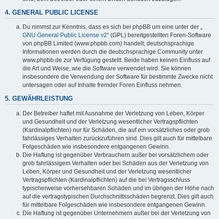
4. GENERAL PUBLIC LICENSE
Du nimmst zur Kenntnis, dass es sich bei phpBB um eine unter der „
GNU General Public License v2
“ (GPL) bereitgestellten Foren-Software
von phpBB Limited (www.phpbb.com) handelt; deutschsprachige
Informationen werden durch die deutschsprachige Community unter
www.phpbb.de zur Verfügung gestellt. Beide haben keinen Einfluss auf
die Art und Weise, wie die Software verwendet wird. Sie können
insbesondere die Verwendung der Software für bestimmte Zwecke nicht
untersagen oder auf Inhalte fremder Foren Einfluss nehmen.
5. GEWÄHRLEISTUNG
Der Betreiber haftet mit Ausnahme der Verletzung von Leben, Körper
und Gesundheit und der Verletzung wesentlicher Vertragspflichten
(Kardinalpflichten) nur für Schäden, die auf ein vorsätzliches oder grob
fahrlässiges Verhalten zurückzuführen sind. Dies gilt auch für mittelbare
Folgeschäden wie insbesondere entgangenen Gewinn.
Die Haftung ist gegenüber Verbrauchern außer bei vorsätzlichem oder
grob fahrlässigem Verhalten oder bei Schäden aus der Verletzung von
Leben, Körper und Gesundheit und der Verletzung wesentlicher
Vertragspflichten (Kardinalpflichten) auf die bei Vertragsschluss
typischerweise vorhersehbaren Schäden und im übrigen der Höhe nach
auf die vertragstypischen Durchschnittsschäden begrenzt. Dies gilt auch
für mittelbare Folgeschäden wie insbesondere entgangenen Gewinn.
Die Haftung ist gegenüber Unternehmern außer bei der Verletzung von