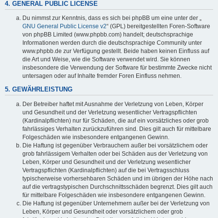
4. GENERAL PUBLIC LICENSE
Du nimmst zur Kenntnis, dass es sich bei phpBB um eine unter der „
GNU General Public License v2
“ (GPL) bereitgestellten Foren-Software
von phpBB Limited (www.phpbb.com) handelt; deutschsprachige
Informationen werden durch die deutschsprachige Community unter
www.phpbb.de zur Verfügung gestellt. Beide haben keinen Einfluss auf
die Art und Weise, wie die Software verwendet wird. Sie können
insbesondere die Verwendung der Software für bestimmte Zwecke nicht
untersagen oder auf Inhalte fremder Foren Einfluss nehmen.
5. GEWÄHRLEISTUNG
Der Betreiber haftet mit Ausnahme der Verletzung von Leben, Körper
und Gesundheit und der Verletzung wesentlicher Vertragspflichten
(Kardinalpflichten) nur für Schäden, die auf ein vorsätzliches oder grob
fahrlässiges Verhalten zurückzuführen sind. Dies gilt auch für mittelbare
Folgeschäden wie insbesondere entgangenen Gewinn.
Die Haftung ist gegenüber Verbrauchern außer bei vorsätzlichem oder
grob fahrlässigem Verhalten oder bei Schäden aus der Verletzung von
Leben, Körper und Gesundheit und der Verletzung wesentlicher
Vertragspflichten (Kardinalpflichten) auf die bei Vertragsschluss
typischerweise vorhersehbaren Schäden und im übrigen der Höhe nach
auf die vertragstypischen Durchschnittsschäden begrenzt. Dies gilt auch
für mittelbare Folgeschäden wie insbesondere entgangenen Gewinn.
Die Haftung ist gegenüber Unternehmern außer bei der Verletzung von
Leben, Körper und Gesundheit oder vorsätzlichem oder grob