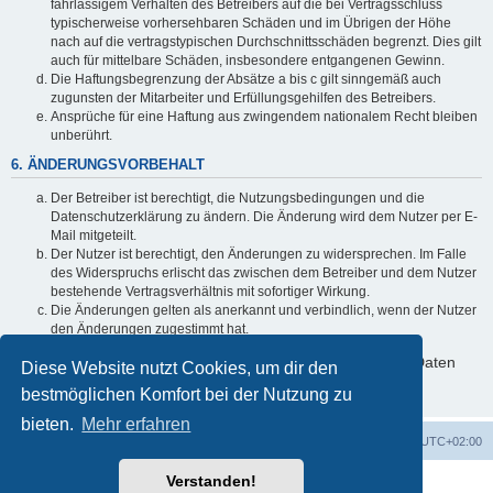
fahrlässigem Verhalten des Betreibers auf die bei Vertragsschluss
typischerweise vorhersehbaren Schäden und im Übrigen der Höhe
nach auf die vertragstypischen Durchschnittsschäden begrenzt. Dies gilt
auch für mittelbare Schäden, insbesondere entgangenen Gewinn.
Die Haftungsbegrenzung der Absätze a bis c gilt sinngemäß auch
zugunsten der Mitarbeiter und Erfüllungsgehilfen des Betreibers.
Ansprüche für eine Haftung aus zwingendem nationalem Recht bleiben
unberührt.
6. ÄNDERUNGSVORBEHALT
Der Betreiber ist berechtigt, die Nutzungsbedingungen und die
Datenschutzerklärung zu ändern. Die Änderung wird dem Nutzer per E-
Mail mitgeteilt.
Der Nutzer ist berechtigt, den Änderungen zu widersprechen. Im Falle
des Widerspruchs erlischt das zwischen dem Betreiber und dem Nutzer
bestehende Vertragsverhältnis mit sofortiger Wirkung.
Die Änderungen gelten als anerkannt und verbindlich, wenn der Nutzer
den Änderungen zugestimmt hat.
Informationen über den Umgang mit deinen persönlichen Daten
Diese Website nutzt Cookies, um dir den
sind in der Datenschutzerklärung enthalten.
bestmöglichen Komfort bei der Nutzung zu
bieten.
Mehr erfahren
Foren-Übersicht
Alle Zeiten sind
UTC+02:00
Verstanden!
Powered by
phpBB
® Forum Software © phpBB Limited