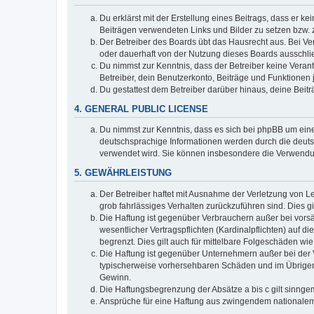
Du erklärst mit der Erstellung eines Beitrags, dass er ke
Beiträgen verwendeten Links und Bilder zu setzen bzw.
Der Betreiber des Boards übt das Hausrecht aus. Bei V
oder dauerhaft von der Nutzung dieses Boards ausschlie
Du nimmst zur Kenntnis, dass der Betreiber keine Verantw
Betreiber, dein Benutzerkonto, Beiträge und Funktionen 
Du gestattest dem Betreiber darüber hinaus, deine Beit
4. GENERAL PUBLIC LICENSE
Du nimmst zur Kenntnis, dass es sich bei phpBB um eine
deutschsprachige Informationen werden durch die deuts
verwendet wird. Sie können insbesondere die Verwendun
5. GEWÄHRLEISTUNG
Der Betreiber haftet mit Ausnahme der Verletzung von Le
grob fahrlässiges Verhalten zurückzuführen sind. Dies 
Die Haftung ist gegenüber Verbrauchern außer bei vors
wesentlicher Vertragspflichten (Kardinalpflichten) auf
begrenzt. Dies gilt auch für mittelbare Folgeschäden 
Die Haftung ist gegenüber Unternehmern außer bei der V
typischerweise vorhersehbaren Schäden und im Übrigen 
Gewinn.
Die Haftungsbegrenzung der Absätze a bis c gilt sinnge
Ansprüche für eine Haftung aus zwingendem nationalem