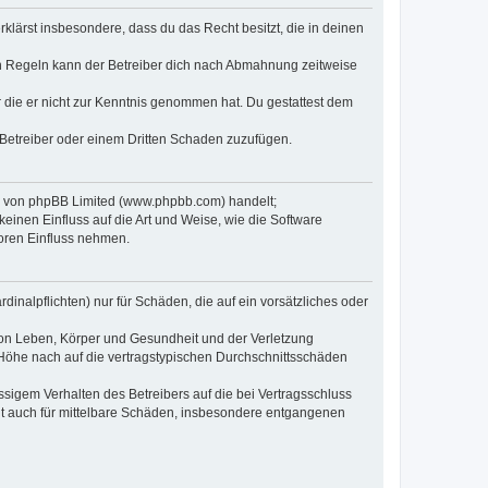
erklärst insbesondere, dass du das Recht besitzt, die in deinen
n Regeln kann der Betreiber dich nach Abmahnung zeitweise
er die er nicht zur Kenntnis genommen hat. Du gestattest dem
 Betreiber oder einem Dritten Schaden zuzufügen.
re von phpBB Limited (www.phpbb.com) handelt;
inen Einfluss auf die Art und Weise, wie die Software
oren Einfluss nehmen.
inalpflichten) nur für Schäden, die auf ein vorsätzliches oder
von Leben, Körper und Gesundheit und der Verletzung
r Höhe nach auf die vertragstypischen Durchschnittsschäden
sigem Verhalten des Betreibers auf die bei Vertragsschluss
lt auch für mittelbare Schäden, insbesondere entgangenen