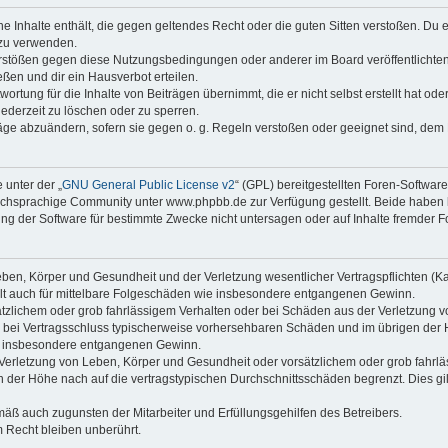
ine Inhalte enthält, die gegen geltendes Recht oder die guten Sitten verstoßen. Du 
 zu verwenden.
erstößen gegen diese Nutzungsbedingungen oder anderer im Board veröffentlichte
ßen und dir ein Hausverbot erteilen.
ortung für die Inhalte von Beiträgen übernimmt, die er nicht selbst erstellt hat od
jederzeit zu löschen oder zu sperren.
räge abzuändern, sofern sie gegen o. g. Regeln verstoßen oder geeignet sind, dem
 unter der „
GNU General Public License v2
“ (GPL) bereitgestellten Foren-Softwa
chsprachige Community unter www.phpbb.de zur Verfügung gestellt. Beide haben ke
g der Software für bestimmte Zwecke nicht untersagen oder auf Inhalte fremder F
ben, Körper und Gesundheit und der Verletzung wesentlicher Vertragspflichten (Kard
gilt auch für mittelbare Folgeschäden wie insbesondere entgangenen Gewinn.
ätzlichem oder grob fahrlässigem Verhalten oder bei Schäden aus der Verletzung 
 die bei Vertragsschluss typischerweise vorhersehbaren Schäden und im übrigen de
wie insbesondere entgangenen Gewinn.
erletzung von Leben, Körper und Gesundheit oder vorsätzlichem oder grob fahrläs
der Höhe nach auf die vertragstypischen Durchschnittsschäden begrenzt. Dies gi
mäß auch zugunsten der Mitarbeiter und Erfüllungsgehilfen des Betreibers.
 Recht bleiben unberührt.