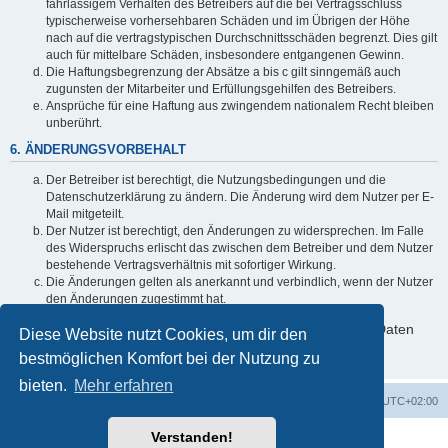
fahrlässigem Verhalten des Betreibers auf die bei Vertragsschluss
typischerweise vorhersehbaren Schäden und im Übrigen der Höhe
nach auf die vertragstypischen Durchschnittsschäden begrenzt. Dies gilt
auch für mittelbare Schäden, insbesondere entgangenen Gewinn.
Die Haftungsbegrenzung der Absätze a bis c gilt sinngemäß auch
zugunsten der Mitarbeiter und Erfüllungsgehilfen des Betreibers.
Ansprüche für eine Haftung aus zwingendem nationalem Recht bleiben
unberührt.
6. ÄNDERUNGSVORBEHALT
Der Betreiber ist berechtigt, die Nutzungsbedingungen und die
Datenschutzerklärung zu ändern. Die Änderung wird dem Nutzer per E-
Mail mitgeteilt.
Der Nutzer ist berechtigt, den Änderungen zu widersprechen. Im Falle
des Widerspruchs erlischt das zwischen dem Betreiber und dem Nutzer
bestehende Vertragsverhältnis mit sofortiger Wirkung.
Die Änderungen gelten als anerkannt und verbindlich, wenn der Nutzer
den Änderungen zugestimmt hat.
Informationen über den Umgang mit deinen persönlichen Daten
Diese Website nutzt Cookies, um dir den
sind in der Datenschutzerklärung enthalten.
bestmöglichen Komfort bei der Nutzung zu
bieten.
Mehr erfahren
Foren-Übersicht
Alle Zeiten sind
UTC+02:00
Verstanden!
Powered by
phpBB
® Forum Software © phpBB Limited