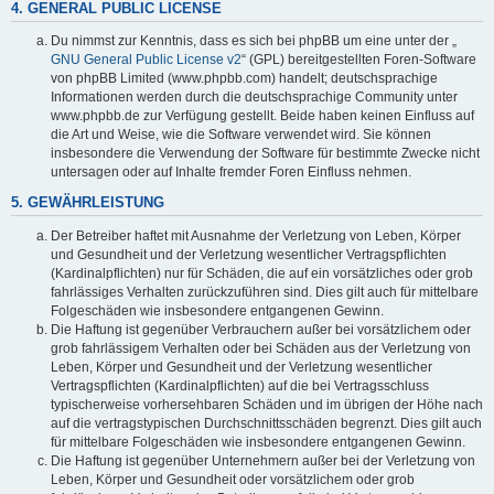
4. GENERAL PUBLIC LICENSE
Du nimmst zur Kenntnis, dass es sich bei phpBB um eine unter der „
GNU General Public License v2
“ (GPL) bereitgestellten Foren-Software
von phpBB Limited (www.phpbb.com) handelt; deutschsprachige
Informationen werden durch die deutschsprachige Community unter
www.phpbb.de zur Verfügung gestellt. Beide haben keinen Einfluss auf
die Art und Weise, wie die Software verwendet wird. Sie können
insbesondere die Verwendung der Software für bestimmte Zwecke nicht
untersagen oder auf Inhalte fremder Foren Einfluss nehmen.
5. GEWÄHRLEISTUNG
Der Betreiber haftet mit Ausnahme der Verletzung von Leben, Körper
und Gesundheit und der Verletzung wesentlicher Vertragspflichten
(Kardinalpflichten) nur für Schäden, die auf ein vorsätzliches oder grob
fahrlässiges Verhalten zurückzuführen sind. Dies gilt auch für mittelbare
Folgeschäden wie insbesondere entgangenen Gewinn.
Die Haftung ist gegenüber Verbrauchern außer bei vorsätzlichem oder
grob fahrlässigem Verhalten oder bei Schäden aus der Verletzung von
Leben, Körper und Gesundheit und der Verletzung wesentlicher
Vertragspflichten (Kardinalpflichten) auf die bei Vertragsschluss
typischerweise vorhersehbaren Schäden und im übrigen der Höhe nach
auf die vertragstypischen Durchschnittsschäden begrenzt. Dies gilt auch
für mittelbare Folgeschäden wie insbesondere entgangenen Gewinn.
Die Haftung ist gegenüber Unternehmern außer bei der Verletzung von
Leben, Körper und Gesundheit oder vorsätzlichem oder grob